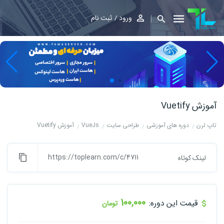
ورود
ثبت نام
آموزش Vuetify
تاپ لرن
دوره های آموزشی
طراحی سایت
VueJs
آموزش Vuetify
https://toplearn.com/c/4711
لینک کوتاه
100,000
قیمت این دوره:
تومان