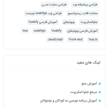
طراحی پیشرفته وب
طراحی سایت مدرن
ساخت قالب ریسپانسیو
طراحی وب vuetifyjs چیست
جاوااسکریپت
ویوتیفای
آموزش فارسی Vuetify
آموزش فارسی ویوتیفای
Vuetify
vuetifyjs
Vue
JavaScript
Front-end
VueJs
لینک های مفید
آموزش سئو
مرجع جاوا اسکریپت
آموزش برنامه نویسی به کودکان و نوجوانان