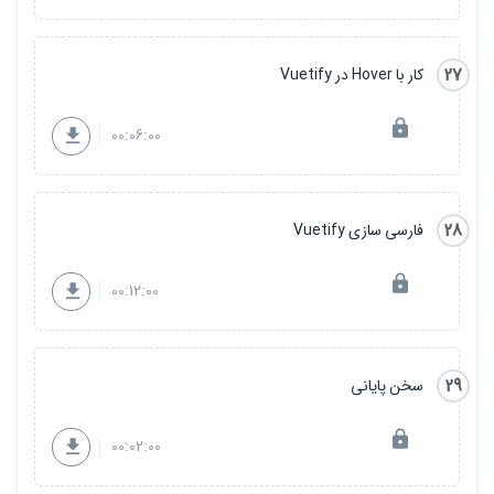
27
کار با Hover در Vuetify
00:06:00
28
فارسی سازی Vuetify
00:12:00
29
سخن پایانی
00:02:00