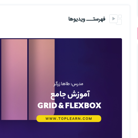
ساخت هدر با FlexBox
فهرستـــ ویدیوها
ساخت یک فوتر حرفه ای با FlexBox
بررسی ویژگی elements-order در flexbox و پایان دوره