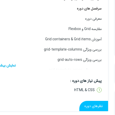
سرفصل های دوره
معرفی دوره
مقایسه Grid و Flexbox
آموزش Grid containers & Grid items
بررسی ویژگی grid-template-columns
بررسی ویژگی grid-auto-rows
بررسی ویژگی grid-template-areas
پروژه پایانی بخش گرید (طراحی بخش معرفی اعضای تیم)
پیش نیاز های دوره :
HTML & CSS
معرفی FlexBox (Flex containers, flex-wrap, flex-direction, justify. Align, flex-flow) و معرفی main axis و cross axis
Flex grow
نظرهای دوره
Flex shrink