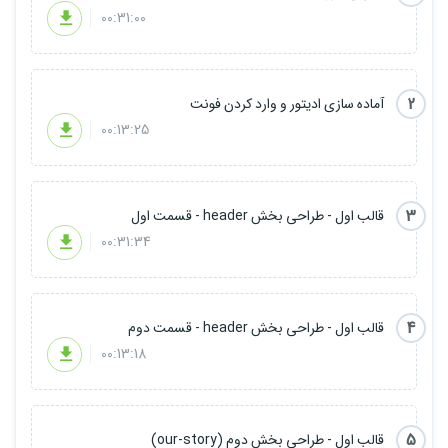
00:31:00
- Html و css رو باید به صورت متوسطه بلد باشید.
2
آماده سازی ادیتور و وارد کردن فونت
- javascript و jquery رو هم باید متوسطه حداقل درک کنید کدهاشو
00:13:25
- bootstrap و media query هم آشنایی مختصر کافیه
3
قالب اول - طراحی بخش header - قسمت اول
00:31:34
اما همه این ها دلیل نمیشه ما کدهای خودمون رو نشکافیم و توضیحات
کامل ندیم
4
قالب اول - طراحی بخش header - قسمت دوم
00:13:18
قطعا راجب همه کدهایی که نوشته خواهد شد توضیحات کامل داده
میشه و جای نگرانی نیست
5
قالب اول - طراحی بخش دوم (our-story)