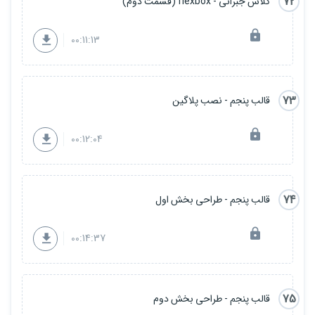
72
کلاس جبرانی - flexbox (قسمت دوم)
00:11:13
73
قالب پنجم - نصب پلاگین
00:12:04
74
قالب پنجم - طراحی بخش اول
00:14:37
75
قالب پنجم - طراحی بخش دوم