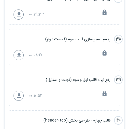
00:29:33
38
ریسپانسیو سازی قالب سوم (قسمت دوم)
00:08:17
39
رفع ایراد قالب اول و دوم (فونت و استایل)
00:10:53
40
قالب چهارم - طراحی بخش (header-top)