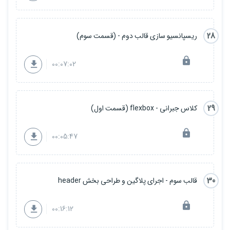
28
ریسپانسیو سازی قالب دوم - (قسمت سوم)
00:07:02
29
کلاس جبرانی - flexbox (قسمت اول)
00:05:47
30
قالب سوم - اجرای پلاگین و طراحی بخش header
00:16:12