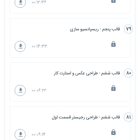
00:12:36
79
قالب پنجم - ریسپانسیو سازی
00:14:33
80
قالب ششم - طراحی عکس و استارت کار
00:06:22
81
قالب ششم - طراحی رجیستر قسمت اول
00:09:14