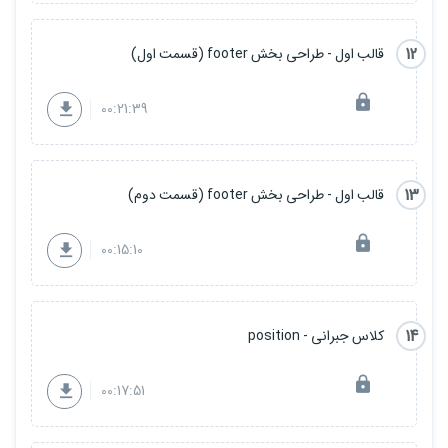
12
قالب اول - طراحی بخش footer (قسمت اول)
00:21:39
13
قالب اول - طراحی بخش footer (قسمت دوم)
00:15:10
14
کلاس جبرانی - position
00:17:51