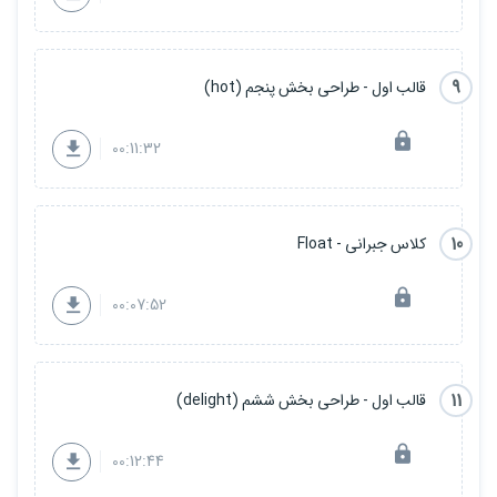
9
قالب اول - طراحی بخش پنجم (hot)
00:11:32
10
کلاس جبرانی - Float
00:07:52
11
قالب اول - طراحی بخش ششم (delight)
00:12:44