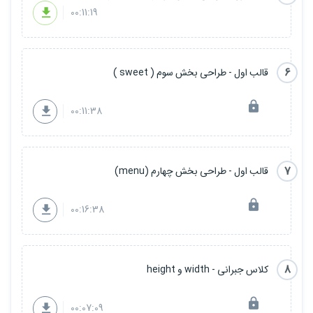
00:11:19
پس بیاین با هم شروع کنیم :)
6
قالب اول - طراحی بخش سوم ( sweet )
00:11:38
7
قالب اول - طراحی بخش چهارم (menu)
00:16:38
8
کلاس جبرانی - width و height
00:07:09