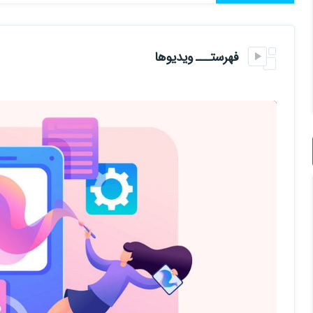
فهرستـــ ویدیوها