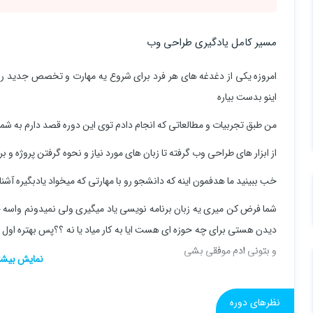
مسیر کامل یادگیری طراحی وب
امروزه یکی از دغدغه های هر فرد برای شروع یه مهارت و تخصص جدید را
اینو بدست بیاره
من طبق تجربیات و مطالعاتی که انجام دادم توی این دوره قصد دارم به شما مسیر یادگیری 0 تا 100 طراحی و
از ابزار های طراحی وب گرفته تا زبان های مورد نیاز و نحوه گرفتن پروژه و 
خب ببینید ما هدفمون اینه که دانشجو رو با مهارتی که میخواد یادبگیره آشنا 
شما فرض کن میری یه زبان برنامه نویسی یاد میگیری ولی نمیدونم واسه 
دیدن هستی برای چه حوزه ای هست ایا به کار میاد یا نه ؟؟پس بهتره اول
و بتونی ادم موفقی بشی
این دوره با سوالاتی ممکنه واستون پیش بیاد مدام بروز رسانی میشه و امیدو
نظرهای دوره
ویدیو معرفی دوره رو حتما ببینید!