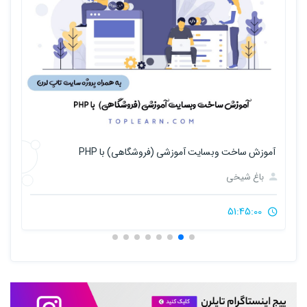
آموزش ajax در php
آم
باغ شیخی
2:50:00