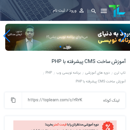
ورود
ثبت نام
آموزش ساخت CMS پیشرفته با PHP
تاپ لرن
دوره های آموزشی
برنامه نویسی وب
PHP
آموزش ساخت CMS پیشرفته با PHP
https://toplearn.com/c/2R2K
لینک کوتاه