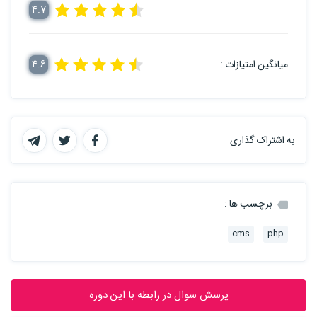
4.7
میانگین امتیازات :
4.6
به اشتراک گذاری
برچسب ها :
cms
php
پرسش سوال در رابطه با این دوره