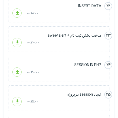
22
INSERT DATA
00:18:00
23
ساخت بخش ثبت نام + sweetalert
00:30:00
24
SESSION IN PHP
00:30:00
25
ایجاد session در پروژه
00:15:00