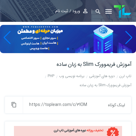
ورود
ثبت نام
آموزش فریموورک Slim به زبان ساده
تاپ لرن
دوره های آموزشی
برنامه نویسی وب
PHP
آموزش فریموورک Slim به زبان ساده
https://toplearn.com/c/3lOM
لینک کوتاه