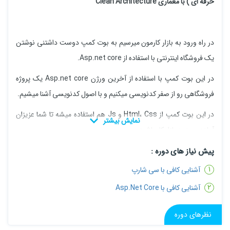
حرفه ای ) با معماری Clean Architecture
در راه ورود به بازار کارمون میرسیم به بوت کمپ دوست داشتنی نوشتن
یک فروشگاه اینترنتی با استفاده از Asp.net core.
در این بوت کمپ با استفاده از آخرین ورژن Asp.net core یک پروژه
فروشگاهی رو از صفر کدنویسی میکنیم و با اصول کدنویسی آشنا میشیم.
در این بوت کمپ از Html، Css و Js هم استفاده میشه تا شما عزیزان
آماده ورود به بازار کار باشید.
.
پیش نیاز های دوره :
آشنایی کافی با سی شارپ
نکته 1 : برای شرکت در این بوت کمپ شما باید با Asp.net core آشنا
باشید.
آشنایی کافی با Asp.Net Core
نکته 2 : در این بوت کمپ شما نوشتن یک پروژه رو از صفر یاد میگیرید و
نظرهای دوره
در این دوره فنون استاد به شما گفته میشود.