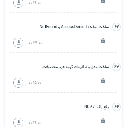
00:19:00
62
ساخت صفحه AccessDenied و NotFound
00:24:00
63
ساخت مدل و تنظیمات گروه های محصولات
00:15:00
64
رفع باگ NU1901
00:19:00