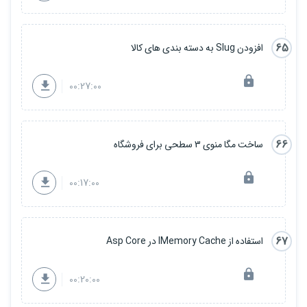
65
افزودن Slug به دسته بندی های کالا
00:27:00
66
ساخت مگا منوی 3 سطحی برای فروشگاه
00:17:00
67
استفاده از IMemory Cache در Asp Core
00:20:00