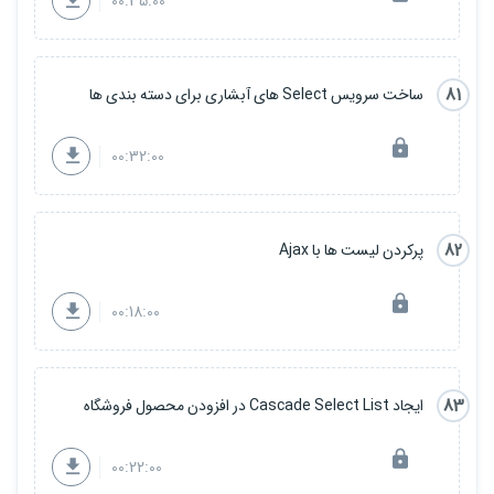
00:35:00
81
ساخت سرویس Select های آبشاری برای دسته بندی ها
00:32:00
82
پرکردن لیست ها با Ajax
00:18:00
83
ایجاد Cascade Select List در افزودن محصول فروشگاه
00:22:00