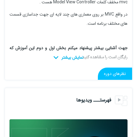
mvc مخفف کلمات Model View Controller هست .
در واقع MVC بر روی معماری های چند لایه ای جهت جداسازی قسمت
های مختلف برنامه است.
جهت آشنایی بیشتر پیشنهاد میکنم بخش اول و دوم این آموزش که
رایگان است را مشاهده کنید
نظرهای دوره
(( این دوره تکمیل شده است ))
فهرستـــ ویدیوها
پیشنیاز های دوره
سی شارپ
html و css مقدماتی