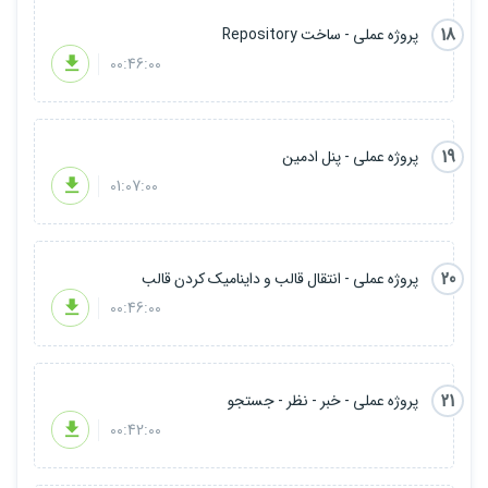
18
پروژه عملی - ساخت Repository
00:46:00
19
پروژه عملی - پنل ادمین
01:07:00
20
پروژه عملی - انتقال قالب و داینامیک کردن قالب
00:46:00
21
پروژه عملی - خبر - نظر - جستجو
00:42:00