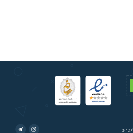
رن بای