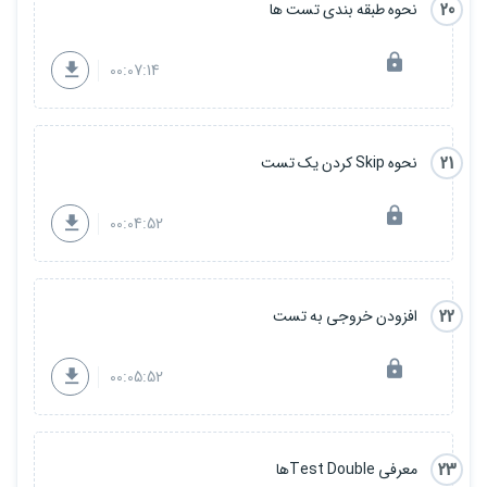
20
نحوه طبقه بندی تست ها
00:07:14
21
نحوه Skip کردن یک تست
00:04:52
22
افزودن خروجی به تست
00:05:52
23
معرفی Test Doubleها