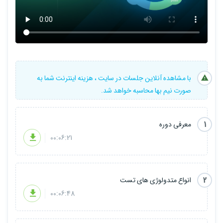
Test Pyramid
معرفی TDD
معرفی Unit Testing
معرفی ساختار یک Unit Test فریمورک های تست نویسی
معرفی Assertation
بررسی Assertation بر روی انواع دیتاتایپ ها
بررسی مفهوم Test Isolation
معرفی Test Doubleها (Mock، Dummies، Fakes، Stubs)
با مشاهده آنلاین جلسات در سایت ، هزینه اینترنت شما به
بررسی روش ای Sharing Context
صورت نیم بها محاسبه خواهد شد.
دسته بندی تست­ها
معرفی Data Driven Test
1
معرفی دوره
00:06:21
2
انواع متدولوژی های تست
00:06:48