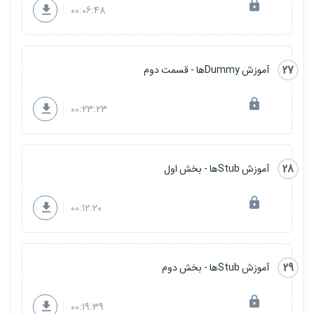
00:06:48
27
آموزش Dummyها - قسمت دوم
00:23:23
28
آموزش Stubها - بخش اول
00:12:20
29
آموزش Stubها - بخش دوم
00:19:39