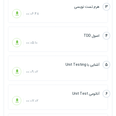
3
هرم تست نویسی
00:06:48
4
اصول TDD
00:05:10
5
آشنایی با Unit Testing
00:09:02
6
آناتومی Unit Test
00:07:02