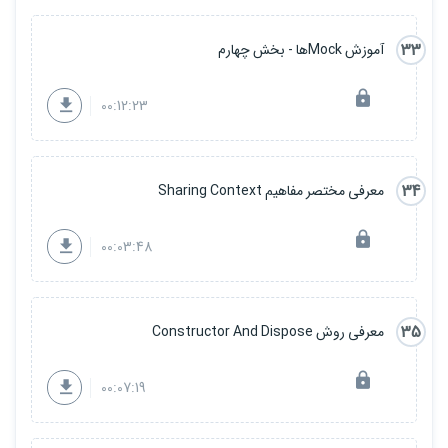
33
آموزش Mockها - بخش چهارم
00:12:23
34
معرفی مختصر مفاهیم Sharing Context
00:03:48
35
معرفی روش Constructor And Dispose
00:07:19