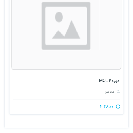
دوره MQL 4
معاصر
4:48:00