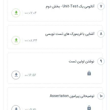
7
آناتومی یک Unit-Test - بخش دوم
00:07:04
8
آشنایی با فریمورک های تست نویسی
00:08:34
9
نوشتن اولین تست
00:16:56
10
توضیحاتی پیرامون Assertation
00:09:31