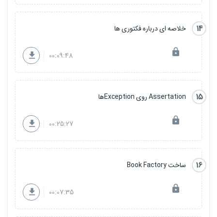
14
خلاصه ای درباره فکتوری ها
00:09:48
15
Assertation روی Exceptionها
00:25:27
16
ساخت Book Factory
00:07:35