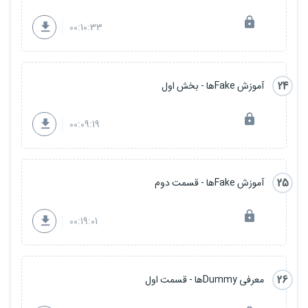
00:10:33
24
آموزش Fakeها - بخش اول
00:09:19
25
آموزش Fakeها - قسمت دوم
00:19:01
26
معرفی Dummyها - قسمت اول