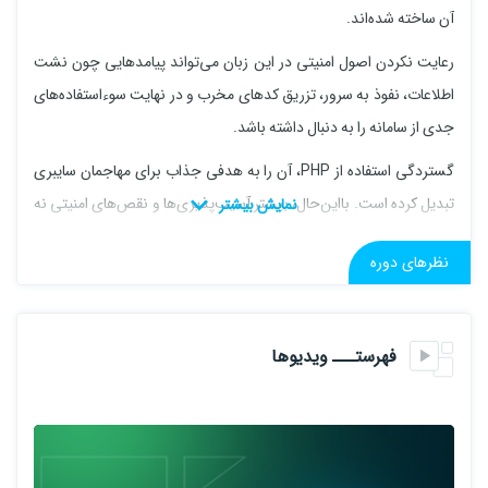
آن ساخته شده‌اند.
رعایت نکردن اصول امنیتی در این زبان می‌تواند پیامدهایی چون نشت
اطلاعات، نفوذ به سرور، تزریق کدهای مخرب و در نهایت سوءاستفاده‌های
جدی از سامانه را به دنبال داشته باشد.
گستردگی استفاده از PHP، آن را به هدفی جذاب برای مهاجمان سایبری
تبدیل کرده است. بااین‌حال، بیشتر آسیب‌پذیری‌ها و نقص‌های امنیتی نه
ناشی از خود PHP، بلکه نتیجهٔ به‌کارگیری نادرست یا غیرایمن آن توسط
نظرهای دوره
برنامه‌نویس هستند.
در حقیقت، امنیت در PHP به معنای حفاظت از داده‌ها، جلوگیری از
اجرای کدهای غیرمجاز و کنترل دقیق رفتارهایی است که امکان
فهرستـــ ویدیوها
سوءاستفادهٔ مهاجم را فراهم می‌کنند.
سرفصل های دوره