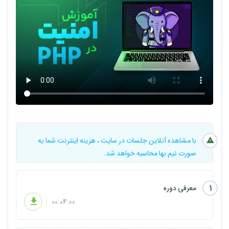
مفاهیم پایه امنیت
اعتبارسنجی ورودی
جلوگیری از SQL Injection
توضیح انواع حملات و راه های جلوگیری از آن
CSRF
امنیت session
رمز نگاری و hash کردن پسورد
با مشاهده آنلاین جلسات در سایت ، هزینه اینترنت شما به
File Upload Security
صورت نیم بها محاسبه خواهد شد.
جلوگیری از Command Injection
1
معرفی دوره
تنظیمات امنیتی php
00:04:00