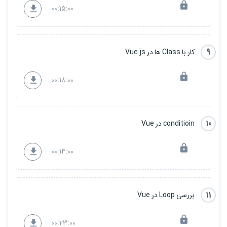
00:15:00
9
کار با Class ها در Vue.js
00:18:00
10
conditioin در Vue
00:14:00
11
بررسی Loop در Vue
00:23:00