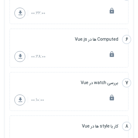
00:22:00
6
Computed ها در Vue.js
00:28:00
7
بررسی watch در Vue
00:10:00
8
کار با style ها در Vue