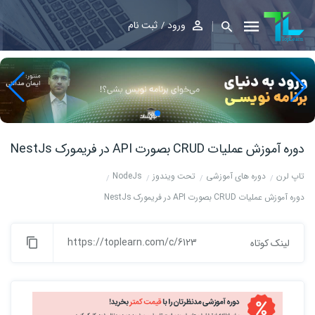
ورود
ثبت نام
دوره آموزش عملیات CRUD بصورت API در فریمورک NestJs
تاپ لرن
دوره های آموزشی
تحت ویندوز
NodeJs
دوره آموزش عملیات CRUD بصورت API در فریمورک NestJs
https://toplearn.com/c/6123
لینک کوتاه