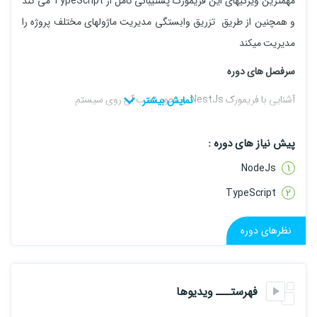
مهمترین ویژگیهای این فریمورک پشتیبانی کامل از TypeScript می کند
و همچنین از طریق تزریق وابستگی مدیریت ماژولهای مختلف پروژه را
مدیریت میکند
سرفصل های دوره
آشنایی با فریمورک NestJs و نحوه نصب آن روی سیستم
انجام عملیات Get , Insert و تست بر روی ابزار Postmane
پیش نیاز های دوره :
انجام عملیات Update
NodeJs
انجام عملیات Delete
TypeScript
نظرهای دوره
فهرستـــ ویدیوها