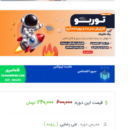
240,000
600,000
قیمت این دوره:
تومان
مدرس دوره :
علی رضایی
( رزومه )