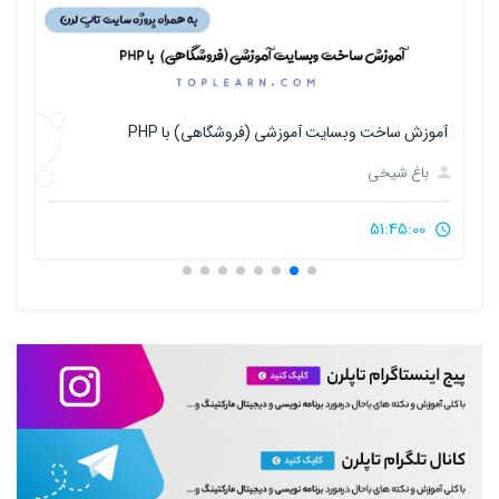
آموزش ساخت وبسایت آموزشی (فروشگاهی) با PHP
آمو
باغ شیخی
51:45:00