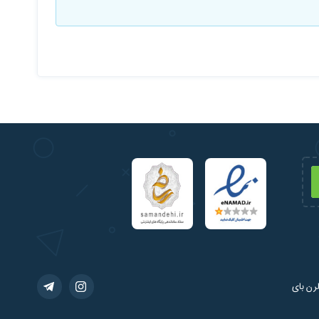
رن بای