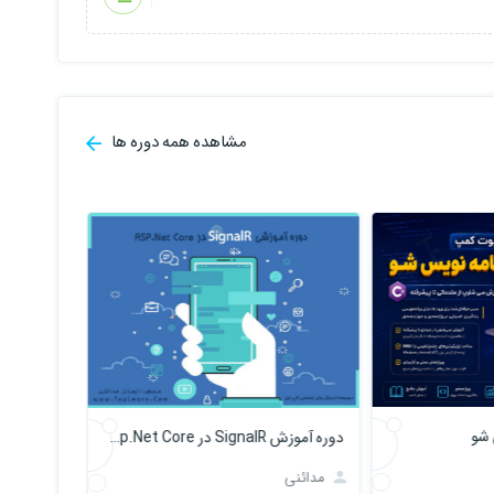
مشاهده همه دوره ها
 شو
دوره آموزش SignalR در Asp.Net Core
مدائنی
مدائنی