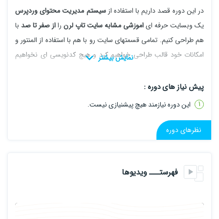
در این دوره قصد داریم با استفاده از
سیستم مدیریت محتوای وردپرس
یک وبسایت حرفه ای
اموزشی
مشابه سایت تاپ لرن
را
از صفر تا صد
با
هم طراحی کنیم. تمامی قسمتهای سایت رو با هم با استفاده از المنتور و
امکانات خود قالب طراحی خواهیم کرد و هیچ کدنویسی ای نخواهیم
داشت.
پیش نیاز های دوره :
در ابتدا سایت را روی لوکال هاست طراحی میکنیم و در انتها که سایت
اماده شد، سایت رو روی هاست واقعی قرار میدیم و به
درگاه پرداخت
این دوره نیازمند هیچ پیشنیازی نیست.
متصل میکنیم.در طول دوره، سایت رو به
پنل پیامکی
هم متصل میکنیم
نظرهای دوره
چون یک مبحثی هست که خیلی از دوستان مشکل دارند.
من خیام معروفی، استاد شما در این دوره خواهم بود. چندین سال در
زمینه ی وردپرس که فعالیت داشتم واقعا کمبود آموزش مناسب و جامع و
فهرستـــ ویدیوها
حرفه ای رو برای وردپرس و این حوزه احساس کردم برای همین تصمیم
گرفتم که در وبسایت تاپ لرن یکسری آموزش جامع رو برای شما عزیزان
قرار بدیم.