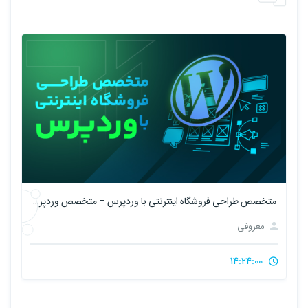
پرس – متخصص وردپرس فروشگاهی
طراحی فاکتورساز تحت ویندوز با پایتون
معروفی
0:45:00