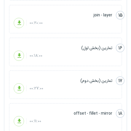
15
join - layer
00:20:00
16
تمارين (بخش اول)
00:18:00
17
تمارين (بخش دوم)
00:27:00
18
offset - fillet - mirror
00:11:00