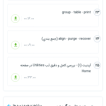
23
group - table - print
00:16:00
24
align - purge - recover (جمع بندي)
00:09:00
25
آپدیت (1) - بررسی کامل و دقیق تَب Utilities در صفحه
Home
00:33:00
مشاهده همه دوره ها