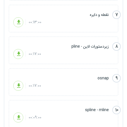
7
نقطه و دایره
00:13:00
8
زیردستورات لاین - pline
00:17:00
9
osnap
00:17:00
10
spline - mline
00:09:00