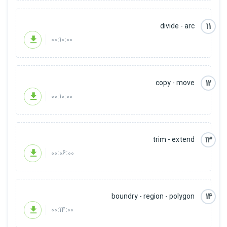
11
divide - arc
00:10:00
12
copy - move
00:10:00
13
trim - extend
00:06:00
14
boundry - region - polygon
00:14:00