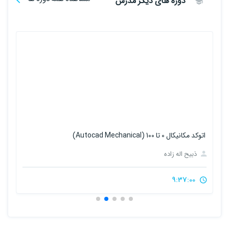
دوره های دیگر مدرس
اتوکد مکانیکال 0 تا 100 (Autocad Mechanical)
فا
ذبیح اله زاده
9:37:00