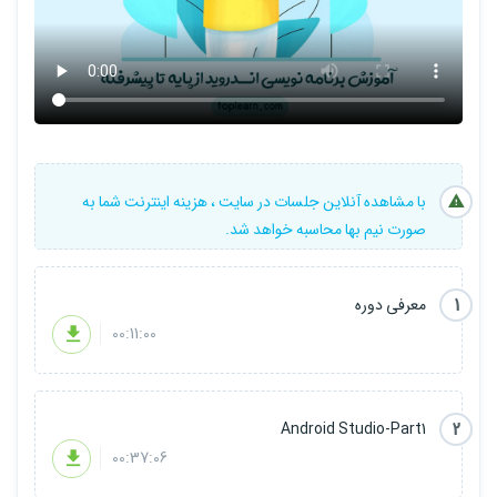
socket.io
سرور
ساخت ویو سفارشی
MVVM
MVC
با مشاهده آنلاین جلسات در سایت ، هزینه اینترنت شما به
صورت نیم بها محاسبه خواهد شد.
RXJAVA
کار با دوربین
1
معرفی دوره
کار با فایل ها
00:11:00
متریال دیزاین
firebase
2
Android Studio-Part1
کار با نقشه
00:37:06