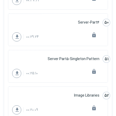
00:37:43
50
Server-Part4
00:29:24
51
Server Part5-Singleton Pattern
00:25:10
52
Image Libraries
00:20:09