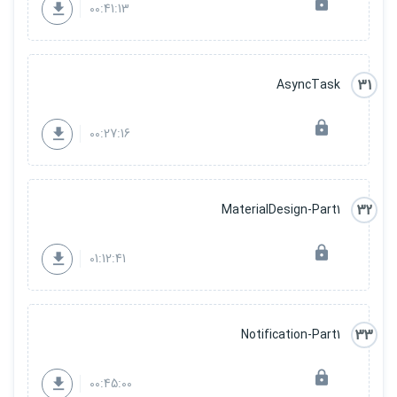
00:41:13
31
AsyncTask
00:27:16
32
MaterialDesign-Part1
01:12:41
33
Notification-Part1
00:45:00