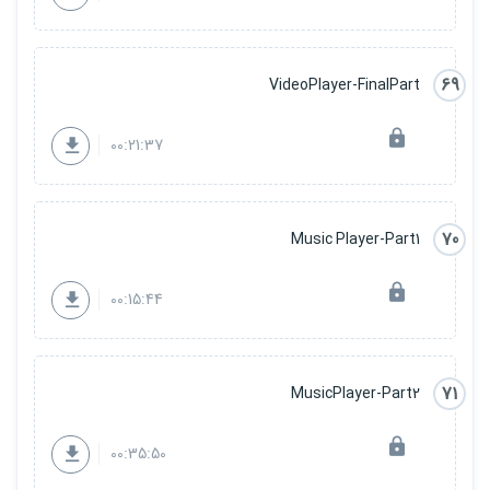
69
VideoPlayer-FinalPart
00:21:37
70
Music Player-Part1
00:15:44
71
MusicPlayer-Part2
00:35:50