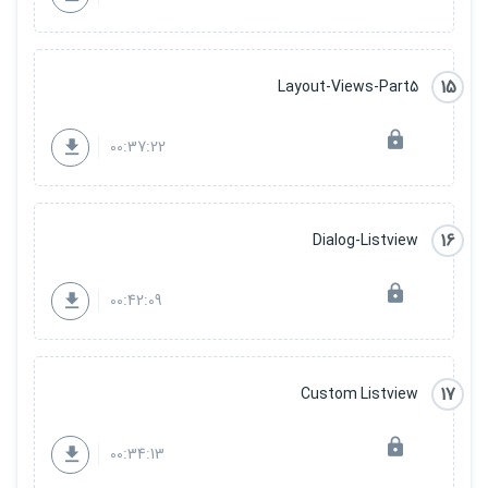
15
Layout-Views-Part5
00:37:22
16
Dialog-Listview
00:42:09
17
Custom Listview
00:34:13