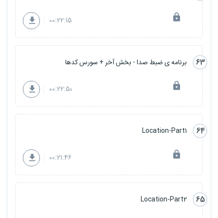
00:22:15
63
برنامه ی ضبط صدا - بخش آخر + سورس کدها
00:22:50
64
Location-Part1
00:21:46
65
Location-Part2