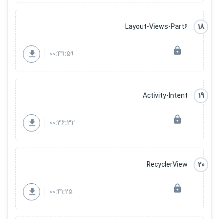
18
Layout-Views-Part6
00:49:59
19
Activity-Intent
00:36:32
20
RecyclerView
00:41:25