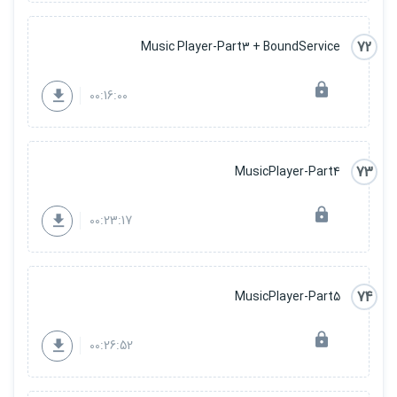
72
Music Player-Part3 + BoundService
00:16:00
73
MusicPlayer-Part4
00:23:17
74
MusicPlayer-Part5
00:26:52