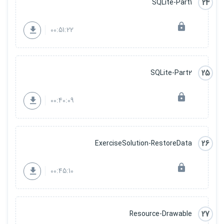
24
SQLite-Part1
00:51:22
25
SQLite-Part2
00:40:09
26
ExerciseSolution-RestoreData
00:45:10
27
Resource-Drawable