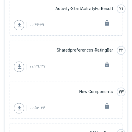
21
Activity-StartActivityForResult
00:46:29
22
Sharedpreferences-RatingBar
00:39:37
23
New Components
00:53:46