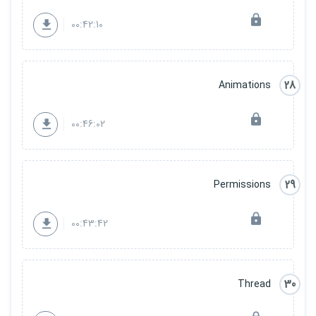
00:42:10
28
Animations
00:46:02
29
Permissions
00:43:42
30
Thread