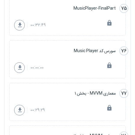
75
MusicPlayer-FinalPart
00:32:49
76
سورس کد Music Player
00:00:00
77
معماری MVVM - بخش 1
00:29:29