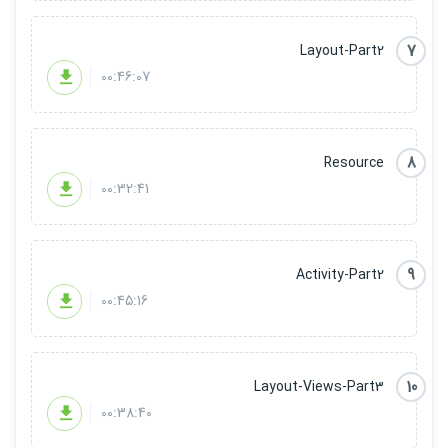
درمورد اپ فروشگاهی لطفا ویدیوی معرفی دوره را مشاهده کنید.
7
Layout-Part2
بطور خلاصه ما قرار است یک دوره ی پرمحتوا را درکنار هم بگذرانیم .
00:46:07
پیشنیاز
: آشنایی با
برنامه نویسی JAVA
(حتما مباحث شی گرایی را بلد باشد)
8
Resource
نکته: چند ساعت ابتدایی دوره به منظور ارزیابی شما دوستان از نحوه و
00:32:41
کیفیت تدریس رایگان عرضه خواهد شد .
9
Activity-Part2
00:45:16
10
Layout-Views-Part3
00:38:40