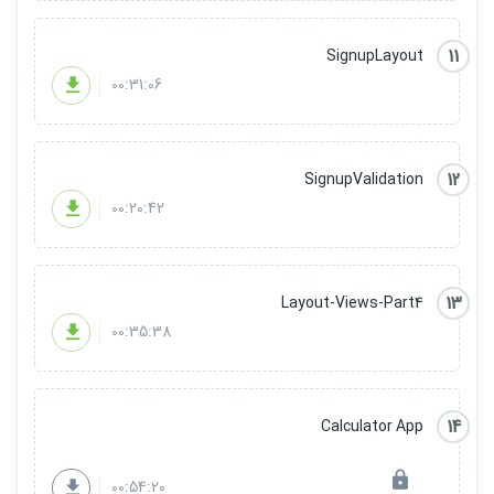
11
SignupLayout
00:31:06
12
SignupValidation
00:20:42
13
Layout-Views-Part4
00:35:38
14
Calculator App
00:54:20