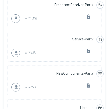
40
BroadcastReceiver-Part2
00:42:45
41
Service-Part2
00:30:19
42
NewComponents-Part2
00:56:07
43
Libraries