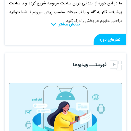
ما در این دوره از ابتدایی ترین مباحث مربوطه شروع کرده و تا مباحث
پیشرفته گام به گام و با توضیحات مناسب پیش میرویم تا شما بتوانید
براحتی مفهوم هر بخش را درک کنید.
برخی از مباحثی که در این دوره آموزش داده خواهند شد(بدون ترتیب
نظرهای دوره
آموزش دادن) :
مباحث پایه اندروید
فهرستـــ ویدیوها
ویوها
event رویدادها
لیست ها(recyclerview)
منو ها
فرگمنت ها
نوتیفیکیشن