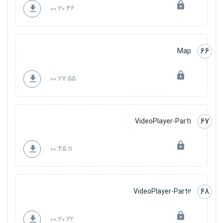
00:20:46
66
Map
00:27:55
67
VideoPlayer-Part1
00:45:11
68
VideoPlayer-Part2
00:20:22