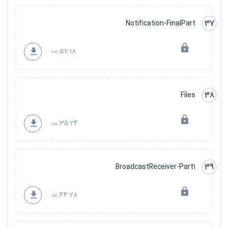
37
Notification-FinalPart
00:57:18
38
Files
00:35:24
39
BroadcastReceiver-Part1
00:44:28