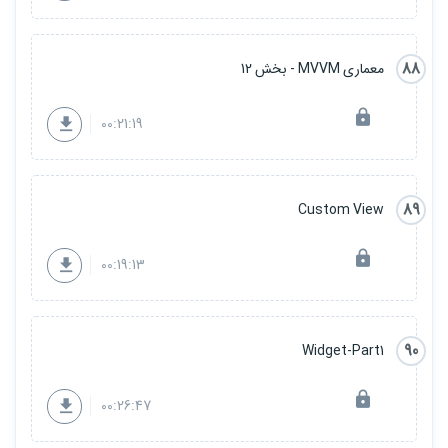
88
معماری MVVM - بخش 12
00:21:19
89
Custom View
00:19:13
90
Widget-Part1
00:26:47