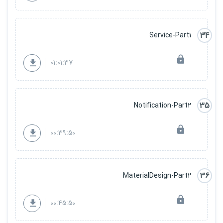
34
Service-Part1
01:01:37
35
Notification-Part2
00:39:50
36
MaterialDesign-Part2
00:45:50