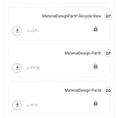
53
MaterialDesignPart3-RecyclerView
01:08:40
54
MaterialDesign-Part4
00:43:51
55
MaterialDesign-Part5
00:31:11