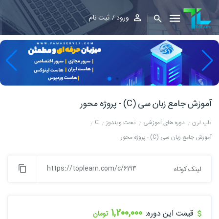
ورود
ثبت نام
آموزش جامع زبان سی (C) - پروژه محور
تاپ لرن
دوره های آموزشی
تحت ویندوز
C
آموزش جامع زبان سی (C) - پروژه محور
https://toplearn.com/c/6194
لینک کوتاه
1,200,000
قیمت این دوره:
تومان