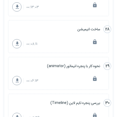
00:13:03
28
ساخت انیمیشن
00:08:11
29
نحوه کار با پنجره انیماتور (animator)
00:06:13
30
بررسی پنجره تایم لاین (Timeline)