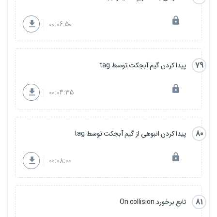
00:06:50
79
پیدا کردن گیم آبجکت توسط tag
00:04:35
80
پیدا کردن انبوهی از گیم آبجکت توسط tag
00:08:00
81
تابع برخورد On collision