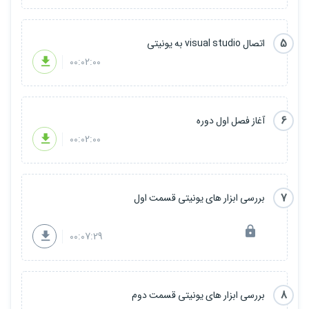
فصل چهارم: ساخت و طراحی بازی های سه بعدی
فصل پنجم: خروجی گرفتن، ساخت بنر، ساخت تیزر و انتشار بازی
5
اتصال visual studio به یونیتی
فصل ششم: تجربیات من
00:02:00
امیدوارم که این دوره از آموزش بتواند هنرجویان علاقه مند به صنعت
بازی سازی را یاری کرده و این حرفه در کشور عزیزمان گسترش پیدا کند.
6
آغاز فصل اول دوره
موفق و سعادتمند باشید.
00:02:00
7
بررسی ابزار های یونیتی قسمت اول
00:07:29
8
بررسی ابزار های یونیتی قسمت دوم