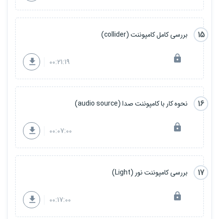
15
بررسی کامل کامپوننت (collider)
00:21:19
16
نحوه کار با کامپوننت صدا (audio source)
00:07:00
17
بررسی کامپوننت نور (Light)
00:17:00