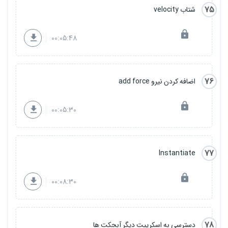
75
شتاب velocity
00:05:48
76
اضافه کردن نیرو add force
00:05:30
77
Instantiate
00:08:30
78
دسترسی به اسکریپت دیگر آبجکت ها