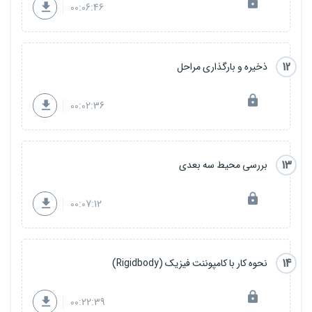
00:06:46
12
ذخیره و بارگذاری مراحل
00:02:36
13
بررسی محیط سه بعدی
00:07:12
14
نحوه کار با کامپوننت فیزیک (Rigidbody)
00:22:39