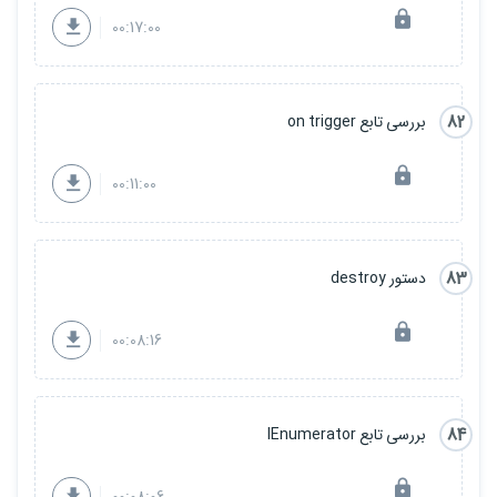
00:17:00
82
بررسی تابع on trigger
00:11:00
83
دستور destroy
00:08:16
84
بررسی تابع IEnumerator
00:08:06