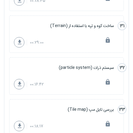
00:08:35
31
ساخت کوه و تپه با استفاده از (Terrain)
00:29:00
32
سیستم ذرات (particle system)
00:16:42
33
بررسی تایل مپ (Tile map)
00:18:17