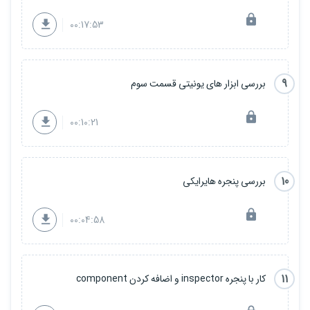
00:17:53
9
بررسی ابزار های یونیتی قسمت سوم
00:10:21
10
بررسی پنجره هایرایکی
00:04:58
11
کار با پنجره inspector و اضافه کردن component