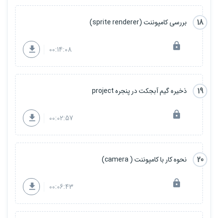
18
بررسی کامپوننت (sprite renderer)
00:14:08
19
ذخیره گیم آبجکت در پنجره project
00:02:57
20
نحوه کار با کامپوننت ( camera)
00:06:43