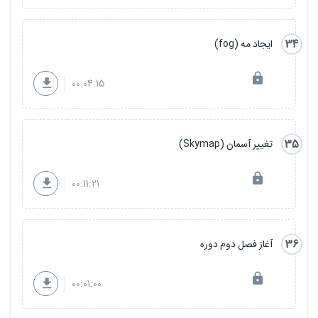
34
ایجاد مه (fog)
00:04:15
35
تغییر آسمان (Skymap)
00:11:21
36
آغاز فصل دوم دوره
00:01:00