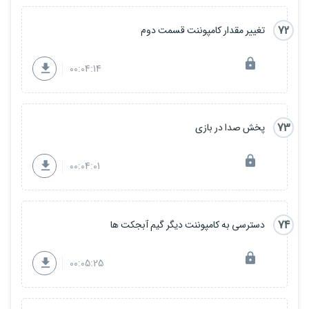
72
تغییر مقدار کامپوننت قسمت دوم
00:04:14
73
پخش صدا در بازی
00:04:01
74
دسترسی به کامپوننت دیگر گیم آبجکت ها
00:05:25