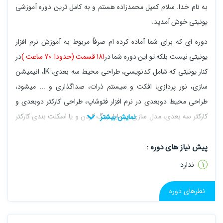
به نام خدا. سلام کمیل محمدزاده هستم و به کامل ترین دوره آموزشی
یونیتی خوش آمدید.
دوره ای که برای شما آماده کرده ام صرفاً مربوط به آموزش نرم افزار
یونیتی نیست بلکه تو این دوره شما در
181 قسمت (حدودا 70 ساعت )
در
کنار یونیتی که شامل کدنویسی، طراحی محیط سه بعدی، IK، انیمیشن
سازی، نور پردازی، افکت و سیستم ذرات، صداگذاری و ... میشود،
طراحی محیط دوبعدی در نرم افزار فتوشاپ، طراحی کارکتر دوبعدی و
کارکتر سه بعدی، مدل سازی در مایا، ریگ کردن و یا اسکلت بندی کارکتر
دوبعدی و سه بعدی، ساخت تیزر و لوگو را آموزش خواهید دید.
پیش نیاز های دوره :
به علاوه در این دوره قرار است که 10 بازی زیر را صفر تا صد (یعنی از
ندارد
طراحی گرفته تا پیاده سازی داخل یونیتی) با یکدیگر درست کنیم.
El
نظرهای دوره
Limbo
Knife Hit