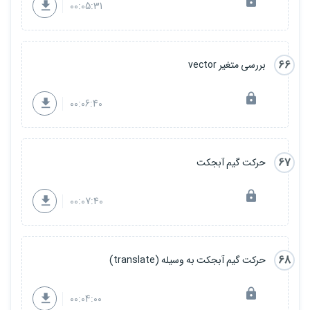
00:05:31
66
بررسی متغیر vector
00:06:40
67
حرکت گیم آبجکت
00:07:40
68
حرکت گیم آبجکت به وسیله (translate)
00:04:00