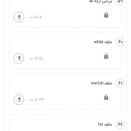
59
بررسی آرایه ها
00:11:07
60
حلقه while
00:06:18
61
حلقه switch
00:06:23
62
حلقه for