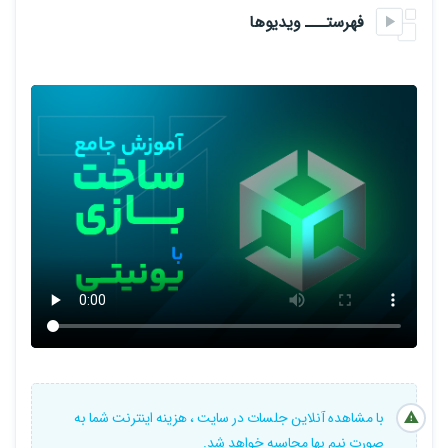
Hill Climb Racing
فهرستـــ ویدیوها
Angry Bird
Fruit Ninja
Subway Surfers
Arcane Quest
Car Simulator
Dead Trigger
پیشنهاد میشود عزیزان حتما ویدیوی معرفی دوره را ببینند.
برای این دوره شما نیازی به دانش قبلی ندارید چراکه مطالب به صورت
صفر تا صد بوده و مناسب برای همه علاقه مندان به صنعت بازی سازی
است؛ چه برای کسانی که مایلند یونیتی را از پایه آموزش ببینند و چه برای
با مشاهده آنلاین جلسات در سایت ، هزینه اینترنت شما به
صورت نیم بها محاسبه خواهد شد.
کسانی که پیش زمینه ای از یونیتی داشته و میخواهند به معلومات خود