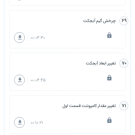
69
چرخش گیم آبجکت
00:04:30
70
تغییر ابعاد آبجکت
00:04:45
71
تغییر مقدار کامپوننت قسمت اول
00:10:21