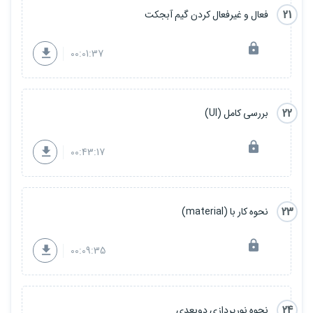
21
فعال و غیرفعال کردن گیم آبجکت
00:01:37
22
بررسی کامل (UI)
00:43:17
23
نحوه کار با (material)
00:09:35
24
نحوه نورپردازی دوبعدی