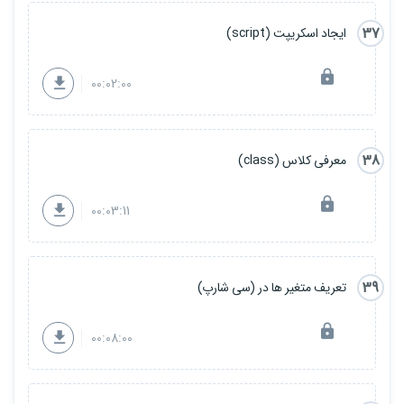
37
ایجاد اسکریپت (script)
00:02:00
38
معرفی کلاس (class)
00:03:11
39
تعریف متغیر ها در (سی شارپ)
00:08:00