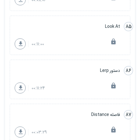
85
Look At
00:11:00
86
دستور Lerp
00:11:24
87
فاصله Distance
00:03:29