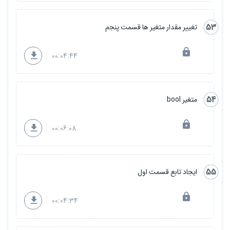
53
تغییر مقدار متغیر ها قسمت پنجم
00:04:44
54
متغیر bool
00:06:08
55
ایجاد تابع قسمت اول
00:04:34