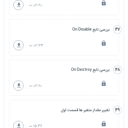
00:02:20
47
بررسی تابع On Disable
00:02:33
48
بررسی تابع On Destroy
00:02:20
49
تغییر مقدار متغیر ها قسمت اول
00:15:46