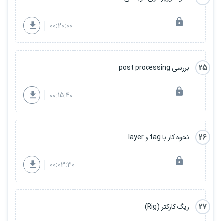
00:20:00
25
بررسی post processing
00:15:40
26
نحوه کار با tag و layer
00:03:30
27
ریگ کارکتر (Rig)