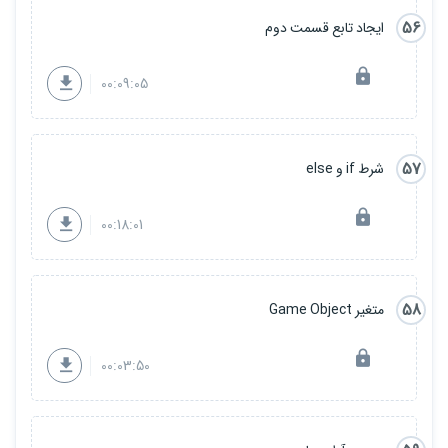
56
ایجاد تابع قسمت دوم
00:09:05
57
شرط if و else
00:18:01
58
متغیر Game Object
00:03:50