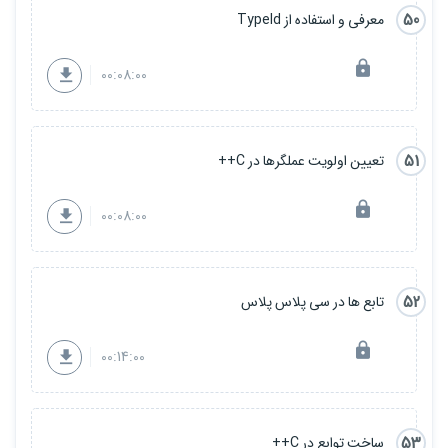
50
معرفی و استفاده از TypeId
00:08:00
51
تعیین اولویت عملگرها در C++
00:08:00
52
تابع ها در سی پلاس پلاس
00:14:00
53
ساخت توابع در C++