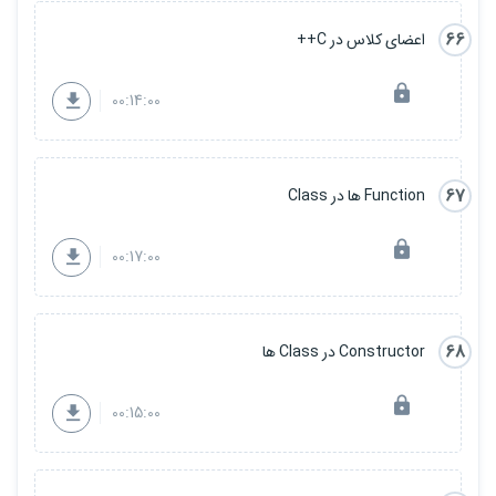
66
اعضای کلاس در C++
00:14:00
67
Function ها در Class
00:17:00
68
Constructor در Class ها
00:15:00