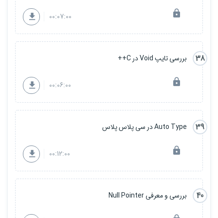
00:07:00
38
بررسی تایپ Void در C++
00:06:00
39
Auto Type در سی پلاس پلاس
00:12:00
40
بررسی و معرفی Null Pointer