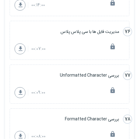
00:14:00
76
مدیریت فایل ها با سی پلاس پلاس
00:07:00
77
بررسی Unformatted Character
00:09:00
78
بررسی Formatted Character
00:08:00