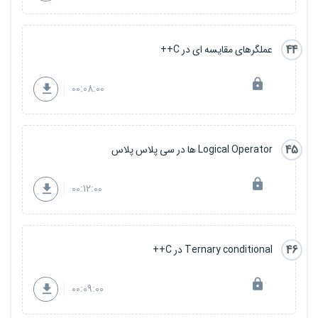
44
عملگرهای مقایسه ای در C++
00:08:00
45
Logical Operator ها در سی پلاس پلاس
00:12:00
46
Ternary conditional در C++
00:09:00