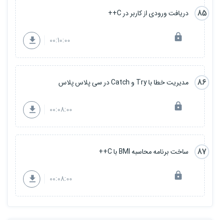
85
دریافت ورودی از کاربر در C++
00:10:00
86
مدیریت خطا با Try و Catch در سی پلاس پلاس
00:08:00
87
ساخت برنامه محاسبه BMI با C++
00:08:00