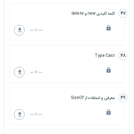
47
کلمه کلیدی new و delete
00:10:00
48
Type Cast
00:11:00
49
معرفی و استفاده از SizeOf
00:11:00