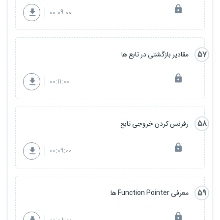
00:09:00
57
مقادیر بازگشتی در تابع ها
00:11:00
58
رفرنس کردن خروجی تابع
00:09:00
59
معرفی Function Pointer ها