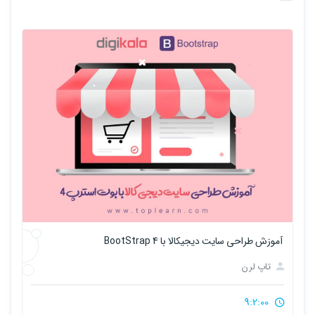
آموزش طراحی سایت دیجیکالا با BootStrap 4
آموزش Hexo ب
تاپ لرن
تا
5:21:00
9:2:00