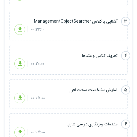
3
آشنایی با کلاس ManagementObjectSearcher
00:22:10
4
تعریف کلاس و متدها
00:20:00
5
نمایش مشخصات سخت افزار
00:05:00
6
مقدمات رمزنگاری در سی شارپ
00:07:00