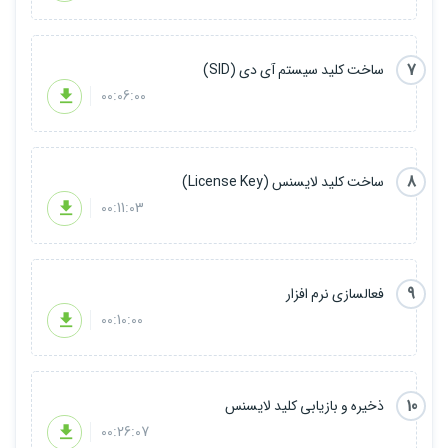
7
ساخت کلید سیستم آی دی (SID)
00:06:00
8
ساخت کلید لایسنس (License Key)
00:11:03
9
فعالسازی نرم افزار
00:10:00
10
ذخیره و بازیابی کلید لایسنس
00:26:07