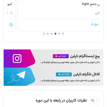
آموزش Jenkins به همراه پروژه عملی
آموزش
نبهانی
4:21:00
نظرات کاربران در رابطه با این دوره