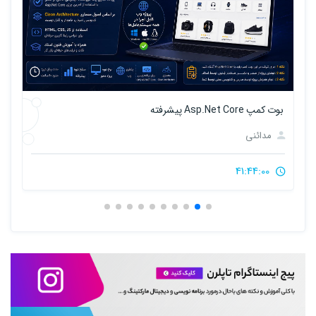
ب
بوت کمپ Asp.Net Core پیشرفته
مدائنی
41:44:00