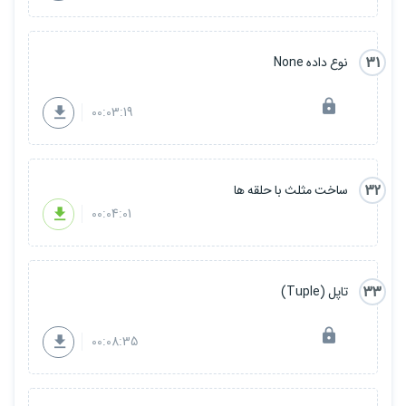
31
نوع داده None
00:03:19
32
ساخت مثلث با حلقه ها
00:04:01
33
تاپل (Tuple)
00:08:35