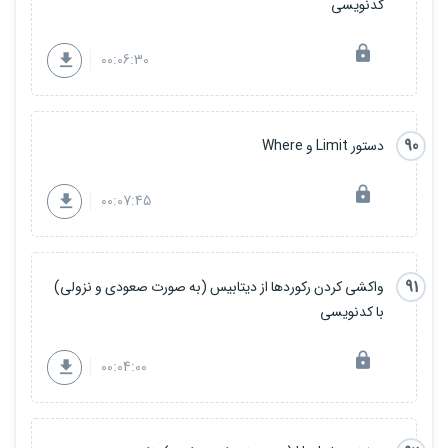
کدنویسی
00:06:30
90
دستور Limit و Where
00:07:45
91
واکشی کردن رکوردها از دیتابیس (به صورت صعودی و نزولی)
با کدنویسی
00:04:00