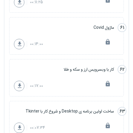
00:11:25
61
ماژول Covid
00:14:00
62
کار با وبسرویس ارز و سکه و طلا
00:17:00
63
ساخت اولین برنامه ی Desktop و شروع کار با Tkinter
00:07:34