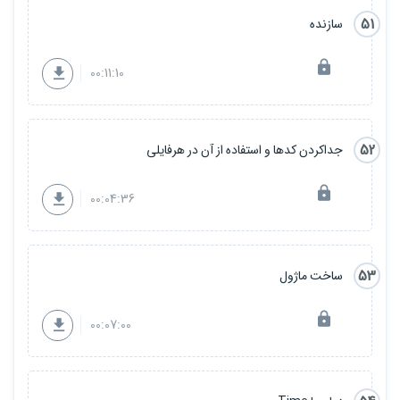
51
سازنده
00:11:10
52
جداکردن کدها و استفاده از آن در هرفایلی
00:04:36
53
ساخت ماژول
00:07:00