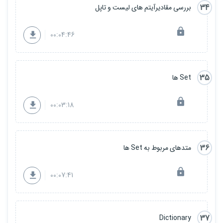
34
بررسی مقادیرآیتم های لیست و تاپل
00:04:46
35
Set ها
00:03:18
36
متدهای مربوط به Set ها
00:07:41
37
Dictionary