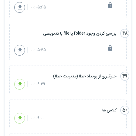
00:05:45
48
بررسی کردن وجود folder یا file با کدنویسی
00:05:45
49
جلوگیری از رویداد خطا (مدیریت خطا)
00:06:49
50
کلاس ها
00:09:00