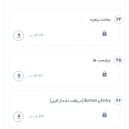
64
ساخت پنجره
00:03:24
65
برچسب ها
00:13:32
66
Entry و Button (دریافت داده از کاربر)
00:08:43