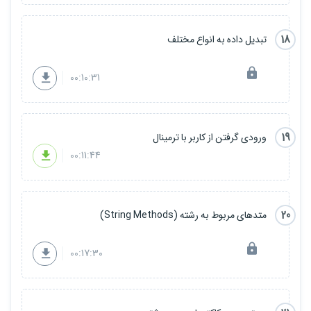
درس 60 : کار با ماژول کرونا (دریافت اطلاعات)
درس 61 : کار با وبسرویس ارز و سکه
درس 62 : ساخت اولین برنامه دسکتاپ و شروع کار با Tkinter
18
تبدیل داده به انواع مختلف
درس 63 : ساخت پنجره (Window)
درس 64 : برچسب ها (Label)
درس 65 : Entery و Button (دریافت داده از کاربر)
00:10:31
درس 66 : Listbox برای نمایش آیتم های انتخابی
درس 67 : نصب فونت و استفاده از فونت و فاصله های داخلی و خارجی
درس 68 : MessageBox
درس 69 : تنظیم ابعاد پنجره و غیرفعال کردن تغییرسایز
19
ورودی گرفتن از کاربر با ترمینال
درس 70 : قراردادن تصویر در پنجره
00:11:44
درس 71 : RadioButton
درس 72 : CheckButton
درس 73 : فریم ها
درس 74 : Dropdowns
20
درس 75 : مرکزقراردادن پنجره یا برنامه
متدهای مربوط به رشته (String Methods)
درس 76 : تغییر آیکون
درس 77 : بازکردن پنجره
00:17:30
درس 78 : بستن پنجره
درس 79 : نصب شبیه ساز سرور و معرفی PHP My Admin
درس 80 : ساخت پایگاه داده در Mysql
درس 81 : جدول ها در Mysql