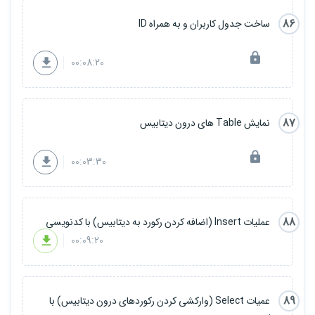
86
ساخت جدول کاربران و به همراه ID
00:08:20
87
نمایش Table های درون دیتابیس
00:03:30
88
عملیات Insert (اضافه کردن رکورد به دیتابیس) با کدنویسی
00:09:20
89
عمیات Select (وارکشی کردن رکوردهای درون دیتابیس) با