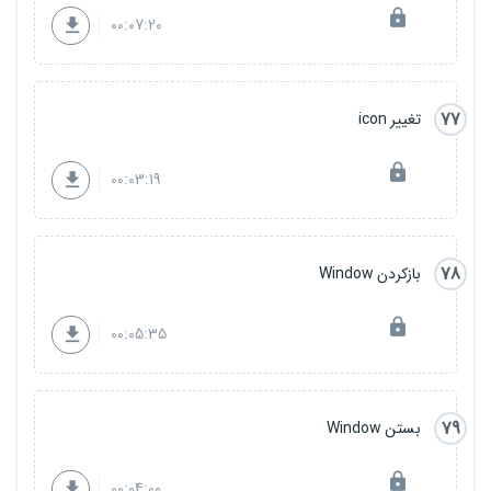
00:07:20
77
تغییر icon
00:03:19
78
بازکردن Window
00:05:35
79
بستن Window
00:04:00