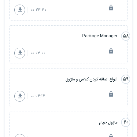
00:23:30
58
Package Manager
00:03:00
59
انواع اضافه کردن کلاس و ماژول
00:04:14
60
ماژول خیام