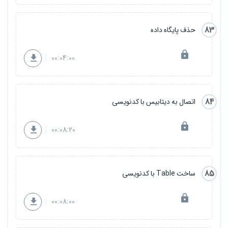
83
حذف پایگاه داده
00:04:00
84
اتصال به دیتابیس با کدنویسی
00:08:20
85
ساخت Table با کدنویسی
00:08:00