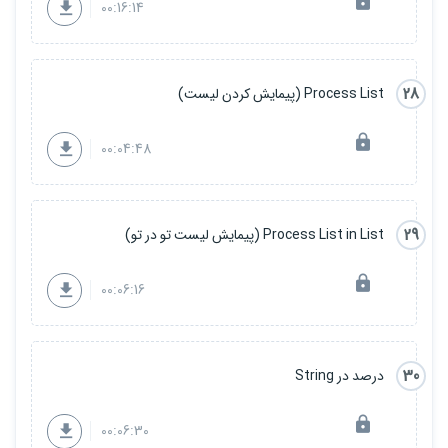
00:16:14
28
Process List (پیمایش کردن لیست)
00:04:48
29
Process List in List (پیمایش لیست تو در تو)
00:06:16
30
درصد در String
00:06:30