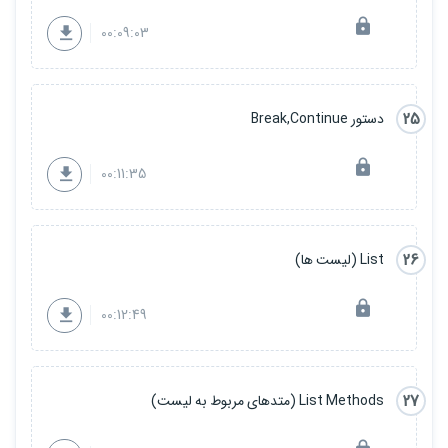
درس 103 : محیط مجازی
درس 104 : ساخت اولین پروژه جنگو
00:09:03
درس 105 : پردازش کدهای (Render Html Code)
د رس 106 : فرم ها در جنگو - قسمت اول
درس 107 : فرم ها در جنگو - قسمت دوم
درس 108 : پیاده سازی صفحه ورود به سیستم
25
دستور Break,Continue
درس 109 : پیاده سازی صفحه ثبت نام کاربر در سیستم
درس 110 : پیاده سازی قابلیت Logout
درس 111 : جلوگیری از ثبت نام کاربر با ایمیل و نام کاربری تکراری
00:11:35
درس 112 : تغییر زبان پنل مدیریت وبسایت (از انگلیسی به فارسی)
درس 113 : استفاده از فایل ها استاتیک
درس 114 : پیاده سازی بخش مقالات
درس 115 : پیاده سازی صفحه لیست مقالات
26
List (لیست ها)
درس 116 : پیاده سازی دیزاین صفحه اصلی و ریزه کاری ها
درس 117 : پیاده سازی urlها
درس 118 : پیاده سازی قابلیت تشخیص کاربر ادمین با کاربر معمولی
00:12:49
درس 119 : پیاده سازی صفحه محتوای مقاله
27
List Methods (متدهای مربوط به لیست)