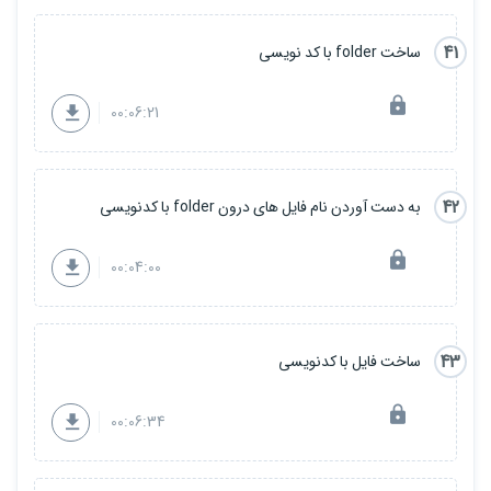
41
ساخت folder با کد نویسی
00:06:21
42
به دست آوردن نام فایل های درون folder با کدنویسی
00:04:00
43
ساخت فایل با کدنویسی
00:06:34