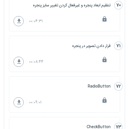
70
تنظیم ابعاد پنجره و غیرفعال کردن تغییر سایز پنجره
00:04:31
71
قرار دادن تصویر در پنجره
00:08:44
72
RadioButton
00:09:01
73
CheckButton