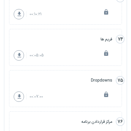
00:10:21
74
فریم ها
00:05:05
75
Dropdowns
00:07:00
76
مرکز قراردادن برنامه