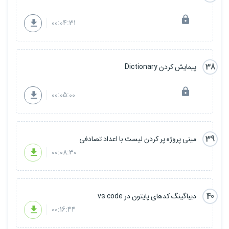
00:04:31
38
پیمایش کردن Dictionary
00:05:00
39
مینی پروژه پر کردن لیست با اعداد تصادفی
00:08:30
40
دیباگینگ کدهای پایتون در vs code
00:16:44