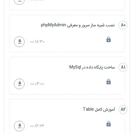
80
نصب شبیه ساز سرور و معرفی phpMyAdmin
00:18:30
81
ساخت پایگاه داده در MySql
00:04:00
82
آموزش کامل Table
00:16:23