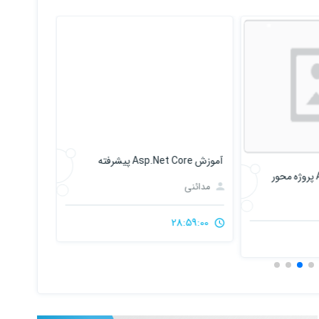
آموزش Asp.Net Core پیشرفته
بوت کمپ ب
مدائنی
مدائنی
28:59:00
51:15:00