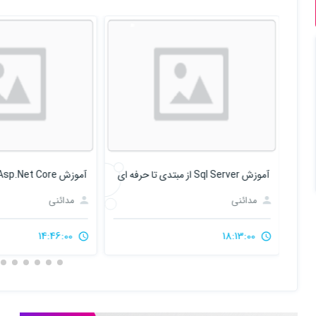
آموزش Sql Server از مبتدی تا حرفه ای
آموزش Asp.Net Core پروژه محور
مدائنی
مدائنی
14:46:00
18:13:00