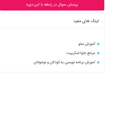
پرسش سوال در رابطه با این دوره
لینک های مفید
آموزش سئو
مرجع جاوا اسکریپت
آموزش برنامه نویسی به کودکان و نوجوانان
آموزش پروژه محور آردوینو - به همراه ۵۰ پروژه کاربردی
ویژگی‌ های جدید در سی شارپ 12
مدائنی
مدائنی
0:0:00
20:54:00