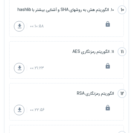
10
10. الگوریتم هش به روشهای SHA و آشنایی بیشتر با hashlib
00:10:58
11
11. الگوریتم رمزنگاری AES
00:21:23
12
الگوریتم رمزنگاری RSA
00:22:56