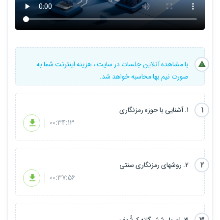
حملات رمزنگاری
رمزنگاری سزار
با مشاهده آنلاین جلسات در سایت ، هزینه اینترنت شما به
گشودن رمز سزار (1)
صورت نیم بها محاسبه خواهد شد.
گشودن رمز سزار (1)
1
1. آشنایی با حوزه رمزنگاری
آشنایی با هش کردن و الگوریتم هش MD5
00:34:13
الگوریتم هش به روشهای SHA و آشنایی بیشتر با hashlib
الگوریتم رمزنگاری AES
2
2. روشهای رمزنگاری سنتی
00:37:56
الگوریتم رمزنگاری RSA
انواع کلید و الگوریتمهای رمزنگاری
3. اصول شش‌گانه کرشُهف