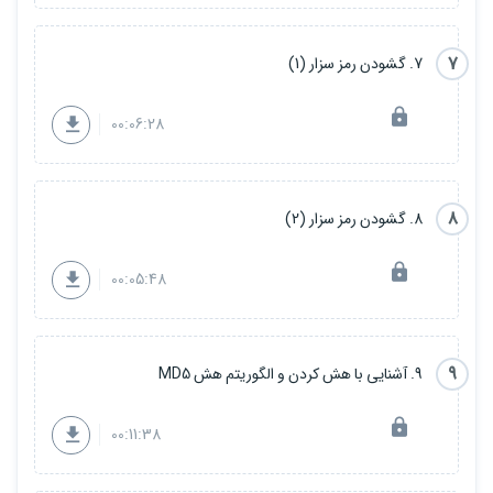
7
7. گشودن رمز سزار (1)
00:06:28
8
8. گشودن رمز سزار (2)
00:05:48
9
9. آشنایی با هش کردن و الگوریتم هش MD5
00:11:38