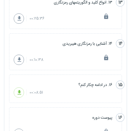
13
13. انواع کلید و الگوریتمهای رمزنگاری
00:25:36
14
14. آشنایی با رمزنگاری هیبریدی
00:10:38
15
16. در ادامه چکار کنم؟
00:08:51
16
پیوست دوره