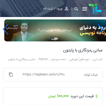
ورود
ثبت نام
مبانی رمزنگاری با پایتون
تاپ لرن
دوره های آموزشی
تحت ویندوز
Python
مبانی رمزنگاری با پایتون
https://toplearn.com/c/6110
لینک کوتاه
100,000
قیمت این دوره:
تومان