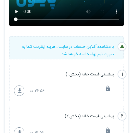
سمت پیاده‌سازی مدل‌های رگرسیون در پایتون حرکت خواهید کرد. در
ادامه به چندین نکته کلیدی از مباحث آموزشی این دوره اشاره شده است:
پیش‌پردازش داده‌ها
: در این بخش یاد می‌گیرید چگونه داده‌های خام را
به فرم قابل استفاده برای مدل‌های پیش‌بینی تبدیل کنید. از حذف
داده‌های پرت (outliers) گرفته تا جایگذاری داده‌های گمشده، همه چیز
با مشاهده آنلاین جلسات در سایت ، هزینه اینترنت شما به
به شما آموزش داده خواهد شد.
صورت نیم بها محاسبه خواهد شد.
مدل‌سازی با رگرسیون خطی
: شما با اصول رگرسیون خطی آشنا می‌شوید
و یاد می‌گیرید چگونه می‌توان روابط بین متغیرهای مستقل (ویژگی‌های
1
پیشبینی قیمت خانه (بخش 1)
خانه) و متغیر وابسته (قیمت خانه) را تحلیل کرد.
00:26:56
رگرسیون چندگانه
: در این بخش یاد می‌گیرید چگونه چندین ویژگی را به
صورت همزمان در مدل پیش‌بینی خود دخیل کنید و به طور علمی تاثیر هر
کدام را بر قیمت نهایی خانه تحلیل کنید.
2
پیشبینی قیمت خانه (بخش 2)
انتخاب ویژگی‌ها
: در هر مجموعه داده‌ای برخی ویژگی‌ها ممکن است از
دیگر ویژگی‌ها مهم‌تر باشند. با روش‌های انتخاب ویژگی (Feature
00:14:56