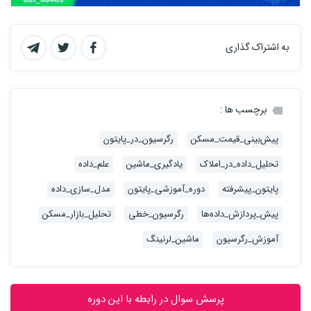
تحلیل توصیفی و آماری داده‌ها
مصورسازی داده‌ها (استفاده از نمودارهای جعبه‌ای، پراکندگی و
به اشتراک گذاری
هیستوگرام)
بررسی همبستگی بین ویژگی‌ها و قیمت نهایی خانه
برچسب ها :
· رگرسیون خطی (Linear Regression)
پیش‌بینی_قیمت_مسکن
رگرسیون_در_پایتون
تحلیل_داده_در_املاک
یادگیری_ماشین
علم_داده
مفهوم رگرسیون خطی و کاربرد آن
پایتون_پیشرفته
دوره_آموزشی_پایتون
مدل_سازی_داده
پیاده‌سازی رگرسیون خطی در پایتون
پیش_پردازش_داده‌ها
رگرسیون_خطی
تحلیل_بازار_مسکن
بررسی مدل و تفسیر نتایج
آموزش_رگرسیون
ماشین_لرنینگ
ارزیابی مدل: معیارهای خطا (MAE, MSE, RMSE, R² Score)
پرسش سوال در رابطه با این دوره
· رگرسیون چندگانه (Multiple Linear Regression)