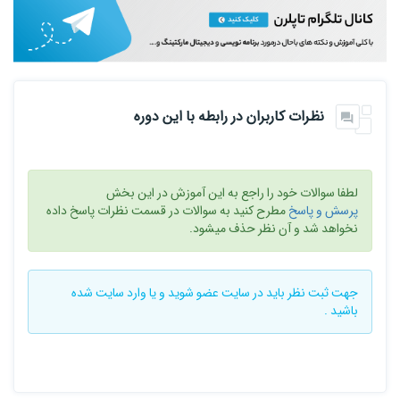
این دوره فرصتی عالی برای یادگیری یکی از پرکاربردترین و مهم‌ترین
مهارت‌های علم داده است. با توجه به افزایش قیمت مسکن و اهمیت
پیش‌بینی دقیق، داشتن مهارت پیش‌بینی قیمت خانه می‌تواند شما را در
صنعت املاک و مستغلات به یک کارشناس برجسته تبدیل کند. همچنین
نظرات کاربران در رابطه با این دوره
این دوره برای هر کسی که علاقه‌مند به ورود به دنیای تحلیل داده و
یادگیری ماشین است، نقطه شروعی بی‌نظیر خواهد بود.
لطفا سوالات خود را راجع به این آموزش در این بخش
پرسش و پاسخ
مطرح کنید به سوالات در قسمت نظرات پاسخ داده
نخواهد شد و آن نظر حذف میشود.
سرفصل های دوره
جهت ثبت نظر باید در سایت
عضو شوید
و یا
وارد سایت
شده
· آشنایی با پایتون برای تحلیل داده
باشید .
نصب و راه‌اندازی محیط کاری (Jupyter, Google Colab)
معرفی کتابخانه‌های پرکاربرد (NumPy, Pandas, Matplotlib, Scikit-