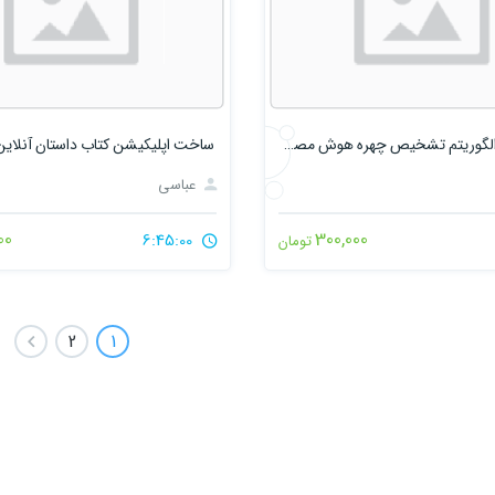
پیاده سازی الگوریتم تشخیص چهره هوش مصنوعی در وب با Django و Open CV
ساخت اپلیکیشن کتاب داستان آنلاین ب
عباسی
00
300,000
6:45:00
تومان
2
1