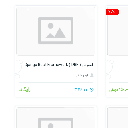
70%
تخفیف
آموزش Django Rest Framework ( DRF )
اردوخانی
150,
رایگانـ
4:46:00
تومان