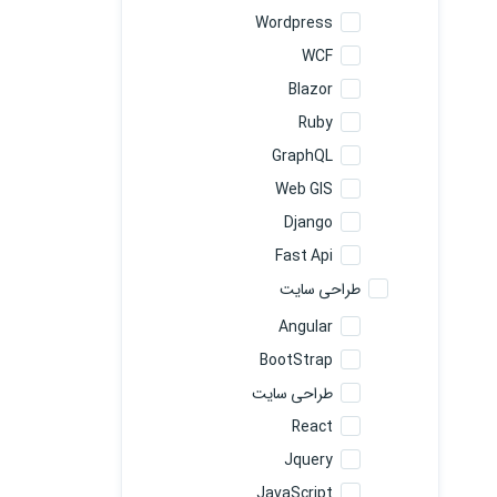
Wordpress
WCF
Blazor
Ruby
GraphQL
Web GIS
Django
Fast Api
طراحی سایت
Angular
BootStrap
طراحی سایت
React
Jquery
JavaScript