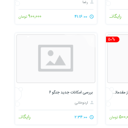
رضا
رایگانـ
900,000
41:16:00
تومان
50%
تخفیف
آموزش فریم ورک جنگو ( Django ) از مقدماتی تا پیشرفته
بررسی امکانات جدید جنگو 6
اردوخانی
500,
رایگانـ
2:34:00
تومان