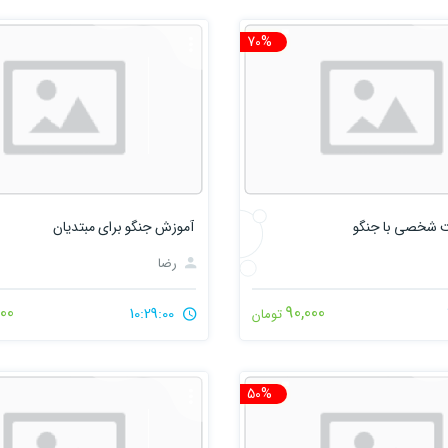
70%
تخفیف
 شخصی با جنگو
آموزش جنگو برای مبتدیان
رضا
000
90,000
10:29:00
تومان
50%
تخفیف