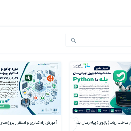
آموزش جامع ساخت ربات(بازوی) پیام‌رسان بله با Python