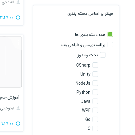
اله دادی
فیلتر بر اساس دسته بندی
3:49:00
همه دسته بندی ها
برنامه نویسی و طراحی وب
تحت ویندوز
CSharp
Unity
NodeJs
Python
آموزش جامع ngo Celery
Java
اردوخانی
WPF
Go
9:29:00
C