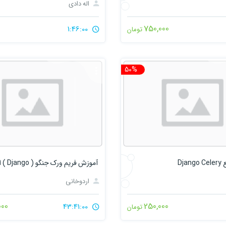
اله دادی
750,000
1:46:00
تومان
50%
تخفیف
Dja
اردوخانی
000
250,000
43:41:00
تومان