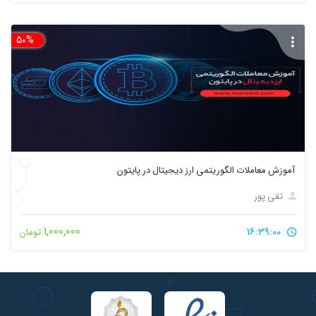
50%
تخ
آموزش معاملات الگوریتمی ارز دیجیتال در پایتون
تقی پور
1,000,000
16:39:00
تومان