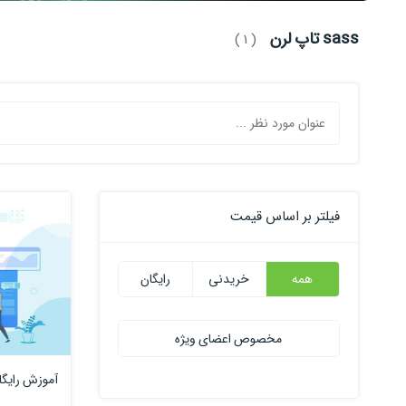
sass تاپ لرن
( 1 )
فیلتر بر اساس قیمت
همه
خریدنی
رایگان
مخصوص اعضای ویژه
آموزش رایگان s