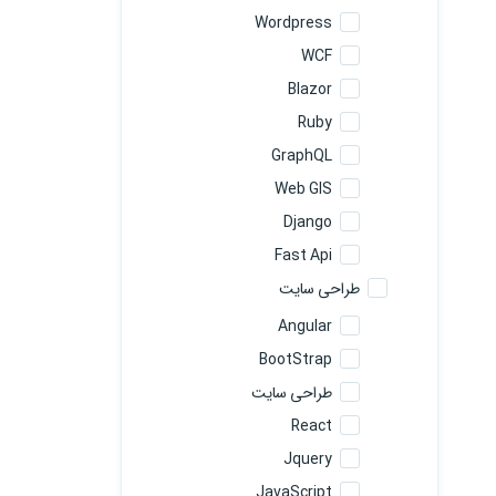
Wordpress
WCF
Blazor
Ruby
GraphQL
Web GIS
Django
Fast Api
طراحی سایت
Angular
BootStrap
طراحی سایت
React
Jquery
JavaScript