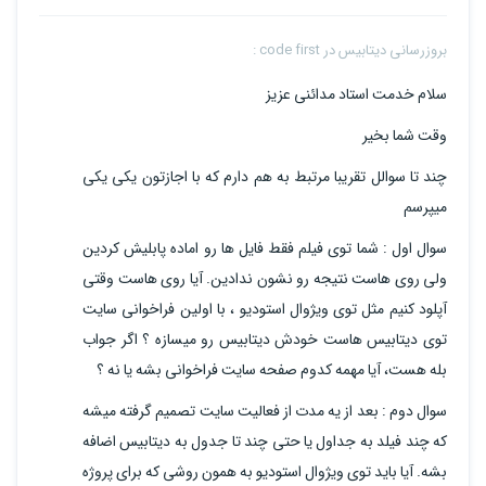
بروزرسانی دیتابیس در code first :
سلام خدمت استاد مدائنی عزیز
وقت شما بخیر
چند تا سوالل تقریبا مرتبط به هم دارم که با اجازتون یکی یکی
میپرسم
سوال اول : شما توی فیلم فقط فایل ها رو اماده پابلیش کردین
ولی روی هاست نتیجه رو نشون ندادین. آیا روی هاست وقتی
آپلود کنیم مثل توی ویژوال استودیو ، با اولین فراخوانی سایت
توی دیتابیس هاست خودش دیتابیس رو میسازه ؟ اگر جواب
بله هست، آیا مهمه کدوم صفحه سایت فراخوانی بشه یا نه ؟
سوال دوم : بعد از یه مدت از فعالیت سایت تصمیم گرفته میشه
که چند فیلد به جداول یا حتی چند تا جدول به دیتابیس اضافه
بشه. آیا باید توی ویژوال استودیو به همون روشی که برای پروژه