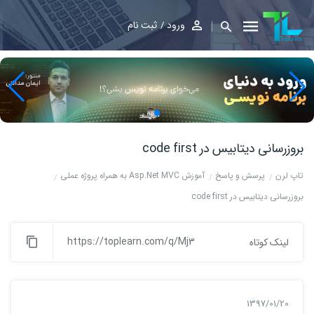
ورود
ثبت نام
بروزرسانی دیتابیس در code first
تاپ لرن
پرسش و پاسخ
آموزش Asp.Net MVC به همراه پروژه عملی
بروزرسانی دیتابیس در code first
https://toplearn.com/q/Mj3
لینک کوتاه
1397/01/20