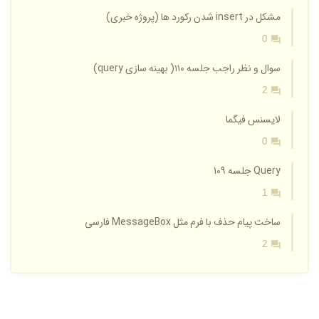
مشکل در insert شدن رکورد ها (پروژه خبری)
0
سوال و نظر راجب جلسه ۱۱۰( بهینه سازی query)
2
لایسنس فیگما
0
Query جلسه 109
1
ساخت پیام حذف با فرم مثل MessageBox فارسی
2