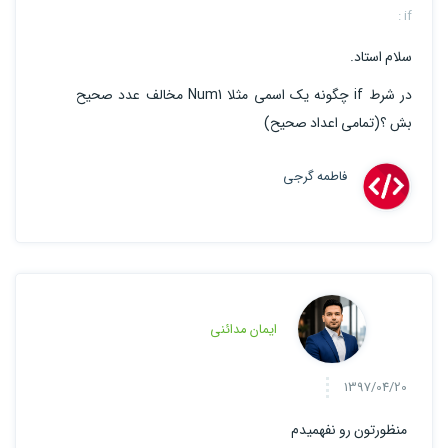
if :
سلام استاد.
در شرط if چگونه یک اسمی مثلا Num1 مخالف عدد صحیح
بش ؟(تمامی اعداد صحیح)
فاطمه گرجی
ایمان مدائنی
1397/04/20
منظورتون رو نفهمیدم