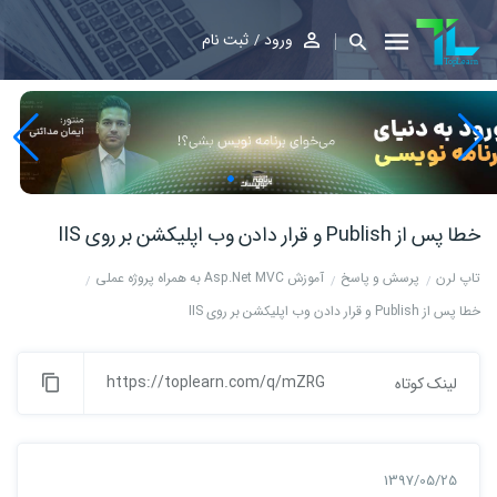
ورود
ثبت نام
خطا پس از Publish و قرار دادن وب اپلیکشن بر روی IIS
تاپ لرن
پرسش و پاسخ
آموزش Asp.Net MVC به همراه پروژه عملی
خطا پس از Publish و قرار دادن وب اپلیکشن بر روی IIS
https://toplearn.com/q/mZRG
لینک کوتاه
1397/05/25