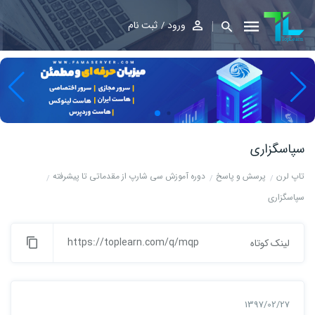
ورود
ثبت نام
سپاسگزاری
تاپ لرن
پرسش و پاسخ
دوره آموزش سی شارپ از مقدماتی تا پیشرفته
سپاسگزاری
https://toplearn.com/q/mqp
لینک کوتاه
1397/02/27