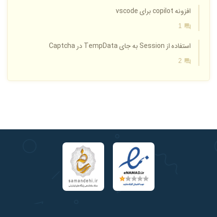
افزونه copilot برای vscode
1
استفاده از Session به جای TempData در Captcha
2