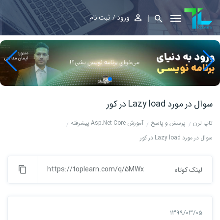
ورود
ثبت نام
سوال در مورد Lazy load در کور
تاپ لرن
پرسش و پاسخ
آموزش Asp.Net Core پیشرفته
سوال در مورد Lazy load در کور
https://toplearn.com/q/5MWx
لینک کوتاه
1399/03/05