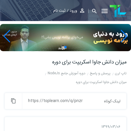
ورود
ثبت نام
میزان دانش جاوا اسکریپت برای دوره
تاپ لرن
پرسش و پاسخ
دوره آموزش جامع NodeJs
میزان دانش جاوا اسکریپت برای دوره
https://toplearn.com/q/pnzr
لینک کوتاه
1399/03/06