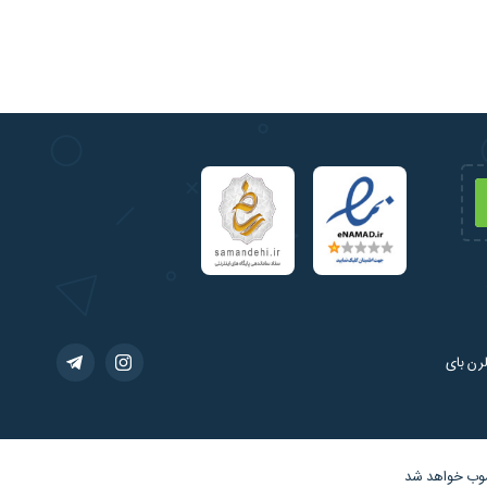
رن بای
سوب خواهد شد