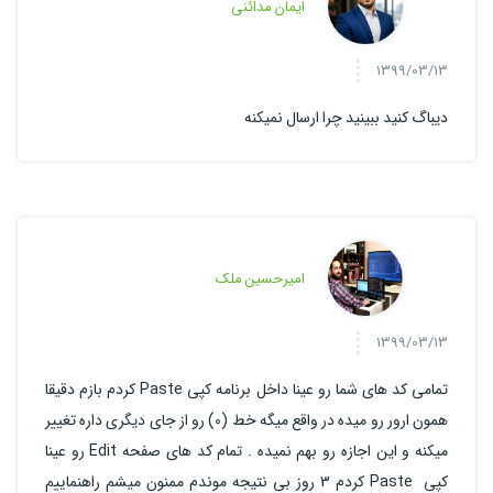
ایمان مدائنی
1399/03/13
دیباگ کنید ببینید چرا ارسال نمیکنه
امیرحسین ملک
1399/03/13
تمامی کد های شما رو عینا داخل برنامه کپی Paste کردم بازم دقیقا
همون ارور رو میده در واقع میگه خط (0) رو از جای دیگری داره تغییر
میکنه و این اجازه رو بهم نمیده . تمام کد های صفحه Edit رو عینا
کپی Paste کردم 3 روز بی نتیجه موندم ممنون میشم راهنماییم