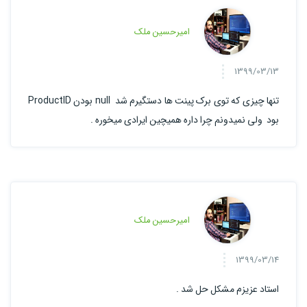
امیرحسین ملک
1399/03/13
تنها چیزی که توی برک پینت ها دستگیرم شد null بودن ProductID
بود ولی نمیدونم چرا داره همیچین ایرادی میخوره .
امیرحسین ملک
1399/03/14
استاد عزیزم مشکل حل شد .