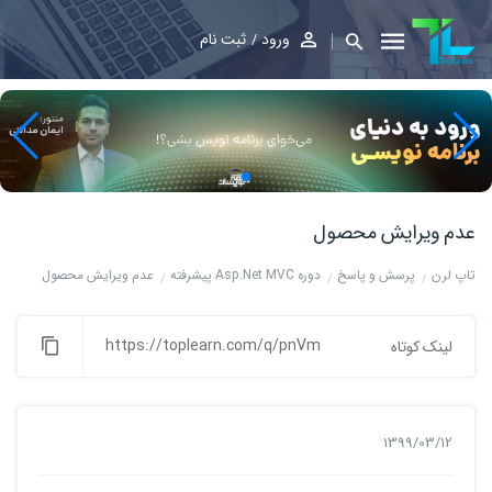
ورود
ثبت نام
عدم ویرایش محصول
تاپ لرن
پرسش و پاسخ
دوره Asp.Net MVC پیشرفته
عدم ویرایش محصول
https://toplearn.com/q/pnVm
لینک کوتاه
1399/03/12