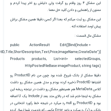
این مشکل 4 روز وقتم رو گرفت ولی دلیلش رو اخر پیدا کردم و
ممنون از راهنمایی و دادن کلید حل معما .
این مشکل رو ثبت میکنم که بعدا اگر کسی دقیقا همین مشکل براش
پیش اومد استفاده کنه .
مشکل مال قسمت :
public ActionResult Edit([Bind(Include =
tID,Title,ShortDescription,Text,Price,ImageName,CreateDate")]
Products products, List<int> selectedGroups,
HttpPostedFileBase imageProduct, string tags)
دقیقا مشکل از بانک شروع شده بود چون من نام ProductID رو
اشتباها ProdctID ذخیره کرده بودم و مدل همین مشکل رو داشت
کلاس MetaData هم همینطور مشکل رو داشت در نیتجه ریشه این
مشکل به اینجا ختم شد که در بالای متد بعد از Include یک U اضافه
بود و ProductID رو null رد میکرد در نتیجه خط رکورد انتخابی در
بانک رو (0) رد میکرد و باعد Error عکسی که خدمت شما ارسال کرده