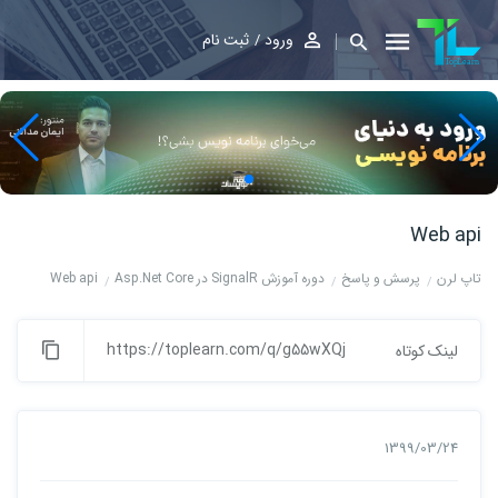
ورود
ثبت نام
Web api
تاپ لرن
پرسش و پاسخ
دوره آموزش SignalR در Asp.Net Core
Web api
https://toplearn.com/q/g55wXQj
لینک کوتاه
1399/03/24