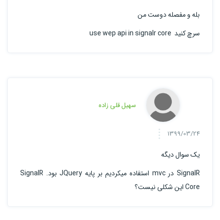
بله و مفصله دوست من
سرچ کنید use wep api in signalr core
سهیل قلی زاده
1399/03/24
یک سوال دیگه
SignalR در mvc استفاده میکردیم بر پایه JQuery بود. SignalR
Core این شکلی نیست؟