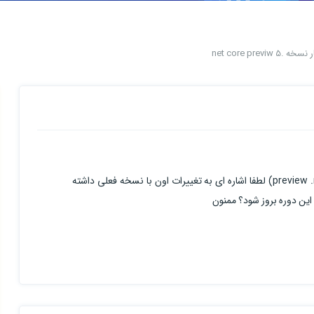
 .net core previw 5
سلام استاد با توجه به انتشار نسخه پریویو دات نت کور(preview .net core 5) لطفا اشاره ای به تغییرات اون با نسخه فعلی داشته
 این دوره بروز شود؟ ممنون