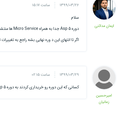
1399/03/26
ساعت 15:17
سلام
ایمان مدائنی
دوره Asp 5 جدا به همراه Micro Service ها منتشر میشه و به زودی شروع میشه
اگر تا انتهای این د وره نهایی بشه راجع به تغییرات
1399/03/29
ساعت 02:15
کسانی که این دوره رو خریداری کردند به دوره asp 5 منتقل می شوند یا باید دوره را بخرند؟
امیرحسین
زمانیان