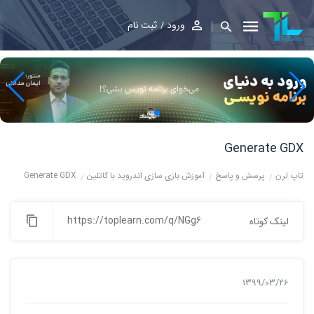
ورود
ثبت نام
Generate GDX
تاپ لرن
پرسش و پاسخ
آموزش بازی سازی اندروید با کاتلین
Generate GDX
https://toplearn.com/q/NGg6
لینک کوتاه
1399/03/26