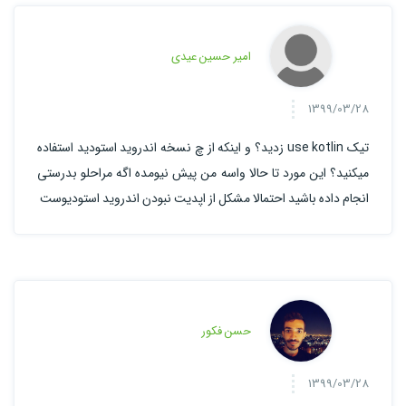
امیر حسین عیدی
1399/03/28
تیک use kotlin زدید؟ و اینکه از چ نسخه اندروید استودید استفاده
میکنید؟ این مورد تا حالا واسه من پیش نیومده اگه مراحلو بدرستی
انجام داده باشید احتمالا مشکل از اپدیت نبودن اندروید استودیوست
حسن فکور
1399/03/28