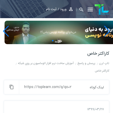
ورود
ثبت نام
کاراکتر خاص
تاپ لرن
پرسش و پاسخ
آموزش ساخت نرم افزار اتوماسیون بر روی شبکه
کاراکتر خاص
https://toplearn.com/q/qo02
لینک کوتاه
1399/03/27