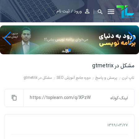
ورود
ثبت نام
مشکل در gtmetrix
تاپ لرن
پرسش و پاسخ
دوره جامع آموزش SEO
مشکل در gtmetrix
https://toplearn.com/q/XPzW
لینک کوتاه
1399/03/27