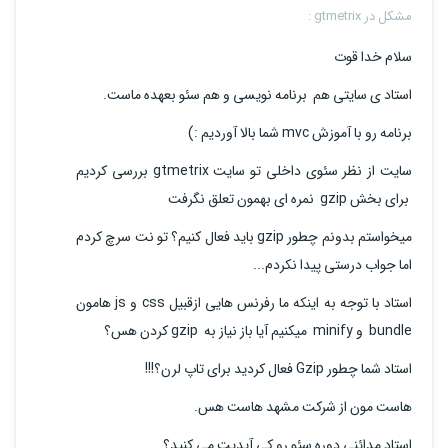
مشکل در gtmetrix :
سلام خدا قوت
استاد ی سایتی هم برنامه نویسی و هم سئو بعهده ماست.
برنامه رو با آموزش mvc شما بالا آوردیم :)
سایت از نظر سئوی داخلی تو سایت gtmetrix بررسی کردیم
برای بخش gzip نمره ای بهمون تعلق نگرفت
میخواستم بدونم چطور gzip باید فعال کنیم؟ تو نت سرچ کردم
اما جواب درستی پیدا نکردم...
استاد با توجه به اینکه ما رفرنس هایی ازقبیل css و js هامون
bundle و minify میکنیم آیا باز نیاز به gzip کردن هس؟
استاد شما چطور Gzip فعال کردید برای تاپ لرن؟!!!
هاست مون از شرکت مشهد هاست هس.
استاد مدائنی دوره سئو رو کی آپدیت می کنید؟