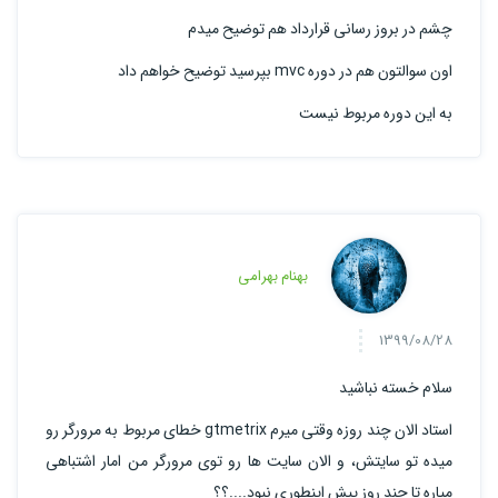
چشم در بروز رسانی قرارداد هم توضیح میدم
اون سوالتون هم در دوره mvc بپرسید توضیح خواهم داد
به این دوره مربوط نیست
بهنام بهرامی
1399/08/28
سلام خسته نباشید
استاد الان چند روزه وقتی میرم gtmetrix خطای مربوط به مرورگر رو
میده تو سایتش، و الان سایت ها رو توی مرورگر من امار اشتباهی
میاره تا چند روز پیش اینطوری نبود....؟؟