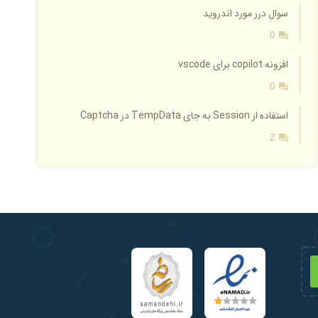
سوال درر مورد اندروید
0
افزونه copilot برای vscode
0
استفاده از Session به جای TempData در Captcha
2