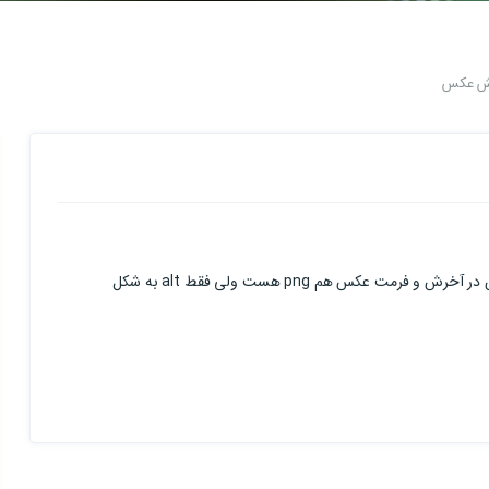
یش عکس
سلام استاد آدرس رو کاملا درست وارد کردم همراه اسلش و اسم عکس در آخرش و فرمت عکس هم png هست ولی فقط alt به شکل