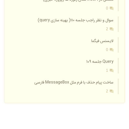
0
سوال و نظر راجب جلسه ۱۱۰( بهینه سازی query)
2
لایسنس فیگما
0
Query جلسه 109
1
ساخت پیام حذف با فرم مثل MessageBox فارسی
2