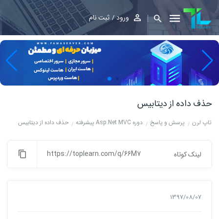
ورود
ثبت نام
حذف داده از دیتابیس
تاپ لرن
پرسش و پاسخ
دوره Asp.Net MVC پیشرفته
حذف داده از دیتابیس
https://toplearn.com/q/66M7
لینک کوتاه
1397/08/07