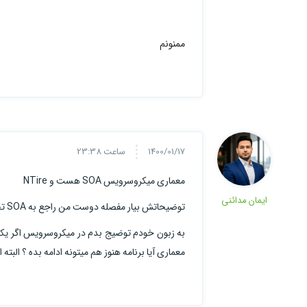
ممنونم
1400/01/17
ساعت 23:38
معماری میکروسرویس SOA هست و NTire
ایمان مدائنی
توضیحاتش بیار مفصله دوست من راجع به SOA تحقیق کنید و متوجه تفاوت میشوید .
به زبون خودم توضیج بدم در میکروسرویس اگر یکی ا
معماری آیا برنامه هنوز هم میتونه ادامه بده ؟ الب