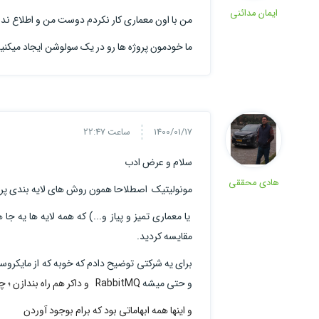
ایمان مدائنی
من با اون معماری کار نکردم دوست من و اطلاع ندا
ما خودمون پروژه ها رو در یک سولوشن ایجاد میکنی
1400/01/17
ساعت 22:47
سلام و عرض ادب
هادی محققی
مونولیتیک اصطلاحا همون روش های لایه بندی پر
یا معماری تمیز و پیاز و...) که همه لایه ها یه 
مقایسه کردید.
و حتی میشه
RabbitMQ و داکر هم راه بندازن ؛ چه دلیلی داره اینقدر پیچیده ش کنیم و اساسا چه فرقی دارند؟ :))))
و اینها همه ابهاماتی بود که برام بوجود آوردن