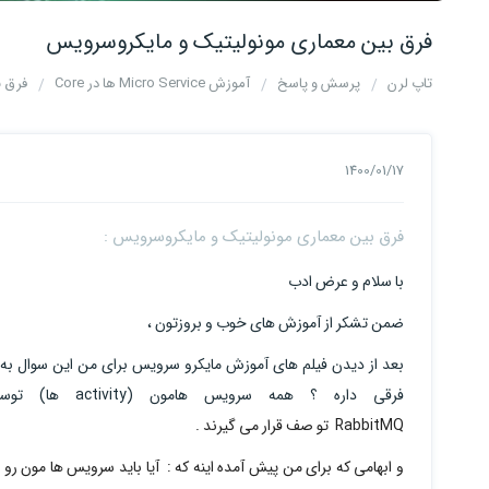
فرق بین معماری مونولیتیک و مایکروسرویس
تاپ لرن
پرسش و پاسخ
آموزش Micro Service ها در Core
فرق ب
1400/01/17
فرق بین معماری مونولیتیک و مایکروسرویس :
با سلام و عرض ادب
ضمن تشکر از آموزش های خوب و بروزتون ،
بعد از دیدن فیلم های آموزش مایکرو سرویس برای من این سوال به وج
فرقی داره ؟ همه سرویس هامون (activity ها) توسط یک gateway هندل می شوند ، فقط توسط
RabbitMQ تو صف قرار می گیرند .