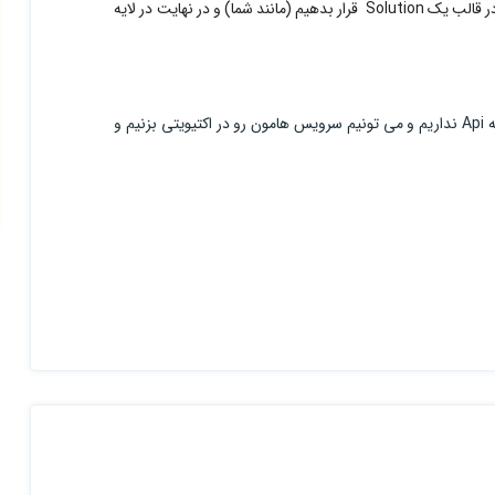
کنیم و کدهامون رو آنجا بنویسیم ؟ و یا اینکه تمام سرویس ها مون رو در قالب یک Solution قرار بدهیم (مانند شما) و در نهایت در لایه
اگر بخواهیم از سورس همین آموزش استفاده کنیم ، تقریبا کار ی با لایه Api نداریم و می تونیم سرویس هامون رو در اکتیویتی بزنیم و