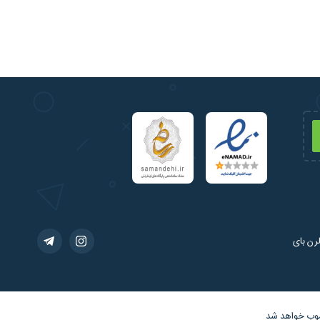
رن بای
سوب خواهد شد